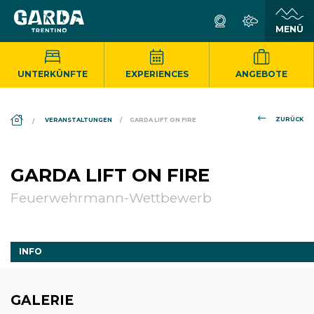
UNTERKÜNFTE
EXPERIENCES
ANGEBOTE
DS_BREADCRUMB.HOME
ZURÜCK
VERANSTALTUNGEN
GARDA LIFT ON FIRE
GARDA LIFT ON FIRE
Feuerwehrmann-Wettbewerb
INFO
GALERIE