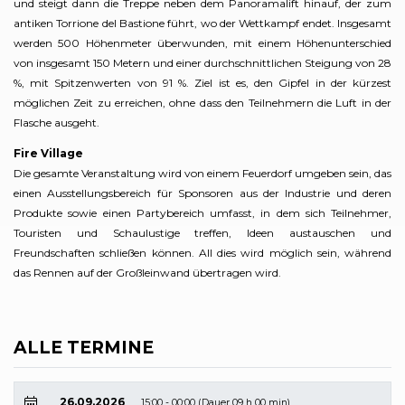
und steigt dann die Treppe neben dem Panoramalift hinauf, der zum
antiken Torrione del Bastione führt, wo der Wettkampf endet. Insgesamt
werden 500 Höhenmeter überwunden, mit einem Höhenunterschied
von insgesamt 150 Metern und einer durchschnittlichen Steigung von 28
%, mit Spitzenwerten von 91 %. Ziel ist es, den Gipfel in der kürzest
möglichen Zeit zu erreichen, ohne dass den Teilnehmern die Luft in der
Flasche ausgeht.
Fire Village
Die gesamte Veranstaltung wird von einem Feuerdorf umgeben sein, das
einen Ausstellungsbereich für Sponsoren aus der Industrie und deren
Produkte sowie einen Partybereich umfasst, in dem sich Teilnehmer,
Touristen und Schaulustige treffen, Ideen austauschen und
Freundschaften schließen können. All dies wird möglich sein, während
das Rennen auf der Großleinwand übertragen wird.
ALLE TERMINE
26.09.2026
15:00 - 00:00 (Dauer 09 h 00 min)