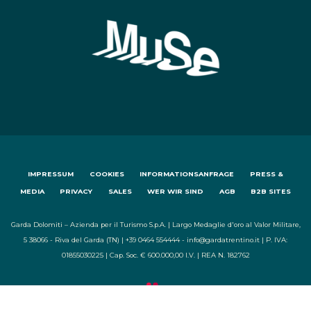
IMPRESSUM
COOKIES
INFORMATIONSANFRAGE
PRESS &
MEDIA
PRIVACY
SALES
WER WIR SIND
AGB
B2B SITES
Garda Dolomiti – Azienda per il Turismo S.p.A. | Largo Medaglie d'oro al Valor Militare,
5 38066 - Riva del Garda (TN) | +39 0464 554444 - info@gardatrentino.it | P. IVA:
01855030225 | Cap. Soc. € 600.000,00 I.V. | REA N. 182762