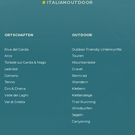
ITALIANOUTDOOR
ORTSCHAFTEN
OUTDOOR
Riva del Garda
Outdoor Friendly Unterkünfte
Arco
Touren
Torbole sul Garda & Nago
Mountainbike
Ledrotal
Gravel
Comano
Rennrad
Tenno
Wandern
Dro & Drena
Klettern
Valle dei Laghi
Klettersteige
Val di Gresta
Trail Running
Windsurfen
Segeln
Canyoning