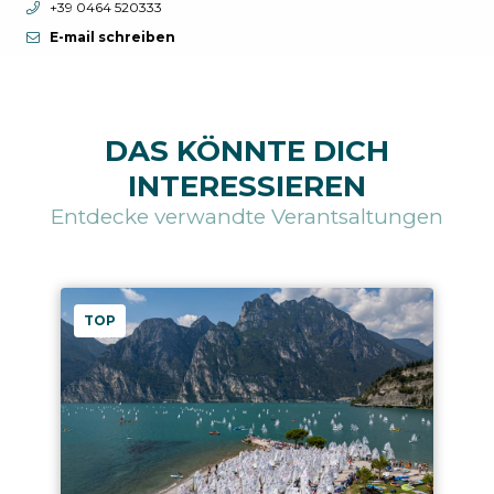
aria.phone:
+39 0464 520333
E-mail schreiben
DAS KÖNNTE DICH
INTERESSIEREN
Entdecke verwandte Verantsaltungen
TOP