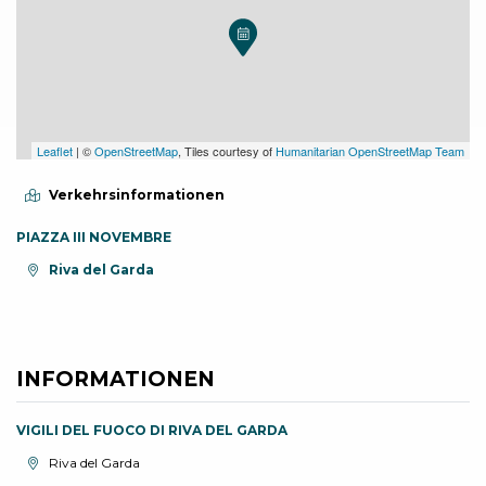
Leaflet
| ©
OpenStreetMap
, Tiles courtesy of
Humanitarian OpenStreetMap Team
Verkehrsinformationen
PIAZZA III NOVEMBRE
aria.location:
Riva del Garda
INFORMATIONEN
VIGILI DEL FUOCO DI RIVA DEL GARDA
aria.location:
Riva del Garda