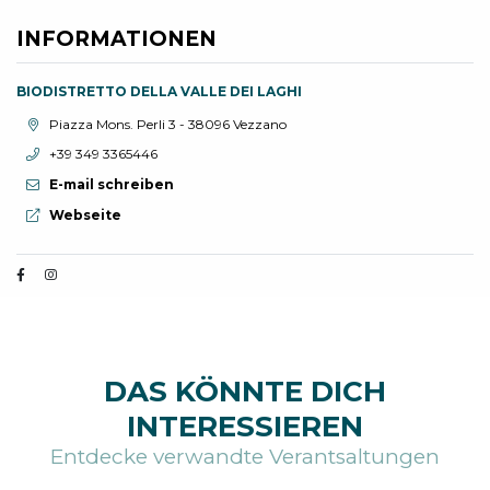
INFORMATIONEN
BIODISTRETTO DELLA VALLE DEI LAGHI
aria.location:
Piazza Mons. Perli 3 - 38096 Vezzano
aria.phone:
+39 349 3365446
E-mail schreiben
aria.website:
Webseite
DAS KÖNNTE DICH
INTERESSIEREN
Entdecke verwandte Verantsaltungen