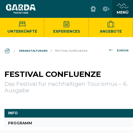
UNTERKÜNFTE
EXPERIENCES
ANGEBOTE
DS_BREADCRUMB.HOME
ZURÜCK
VERANSTALTUNGEN
FESTIVAL CONFLUENZE
FESTIVAL CONFLUENZE
Das Festival für nachhaltigen Tourismus – 6.
Ausgabe
INFO
PROGRAMM