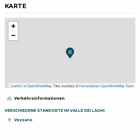
KARTE
+
−
Leaflet
| ©
OpenStreetMap
, Tiles courtesy of
Humanitarian OpenStreetMap Team
Verkehrsinformationen
VERSCHIEDENE STANDORTE IM VALLE DEI LAGHI
aria.location:
Vezzano