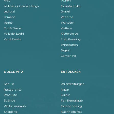
Arco
Touren
Torbole sul Garda & Nago
Mountainbike
Ledrotal
Gravel
Comano
Rennrad
Tenno
Wandern
Dro & Drena
Klettern
Valle dei Laghi
Klettersteige
Val di Gresta
Trail Running
Windsurfen
Segeln
Canyoning
DOLCE VITA
ENTDECKEN
Genuss
Veranstaltungen
Restaurants
Natur
Produkte
Kultur
Strände
Familienurlaub
Wellnessurlaub
Merchandising
Shopping
Nachhaltigkeit