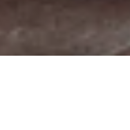
DIE KULTUR-HIGHLIGHTS IM GARDA
TRENTINO
GESCHICHTE(N) EINER REGION