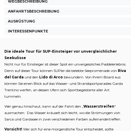
WEGBESCHREIBUNG
ANFAHRTSBESCHREIBUNG
AUSRÜSTUNG
INTERESSENPUNKTE
Die ideale Tour für SUP-Einsteiger vor unvergleichlicher
Seekulisse
Nicht nur für Einsteiger ist dieser Spot ein unvergessliches Paddelerlebnis.
Denn auf dieser Tour können SUPler die belebte Seepromenade von
Riva
del Garda
und den
Lido di Arco
bewundern. Von Ihrem Board aus
können Sie einen Blick auf das Wasser- und Strandsportparadies Garda
Trentino werfen, an dessen Ufern sich Sportbegeisterte aller Art
tummeln.
Wer genau hinschaut, kann auf der Fahrt den „
Wasserstreifen
"
ausmachen: Das Wasser kräuselt sich leicht, wo die Strömungen von
Sarca und Gardasee in zwei verschiedenen Farben aufeinandertreffen.
Vorsicht!
Wer sich für eine morgendliche Tour entscheidet, sollte