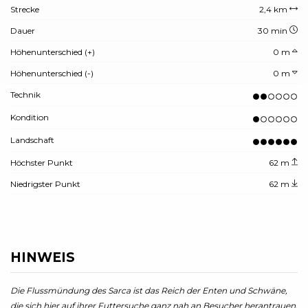
Strecke
2,4 km
Dauer
30 min
Höhenunterschied (+)
0 m
Höhenunterschied (-)
0 m
Technik
Kondition
Landschaft
Höchster Punkt
62 m
Niedrigster Punkt
62 m
HINWEIS
Die Flussmündung des Sarca ist das Reich der Enten und Schwäne,
die sich hier auf ihrer Futtersuche ganz nah an Besucher herantrauen.