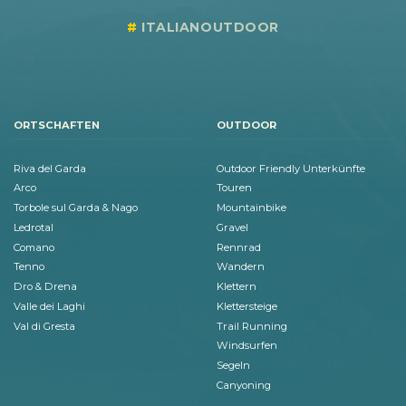
ITALIANOUTDOOR
ORTSCHAFTEN
OUTDOOR
Riva del Garda
Outdoor Friendly Unterkünfte
Arco
Touren
Torbole sul Garda & Nago
Mountainbike
Ledrotal
Gravel
Comano
Rennrad
Tenno
Wandern
Dro & Drena
Klettern
Valle dei Laghi
Klettersteige
Val di Gresta
Trail Running
Windsurfen
Segeln
Canyoning