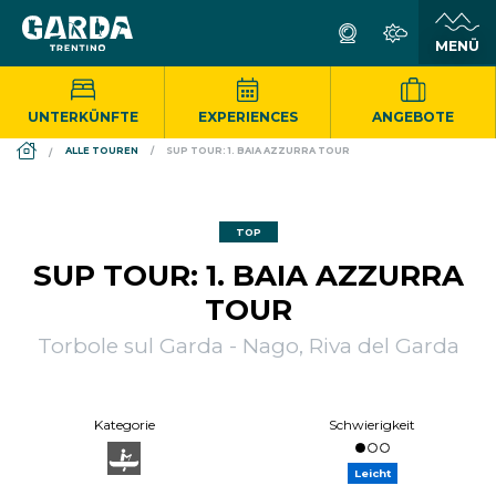
UNTERKÜNFTE
EXPERIENCES
ANGEBOTE
DS_BREADCRUMB.HOME
ALLE TOUREN
SUP TOUR: 1. BAIA AZZURRA TOUR
TOP
SUP TOUR: 1. BAIA AZZURRA
TOUR
Torbole sul Garda - Nago, Riva del Garda
Kategorie
Schwierigkeit
Leicht