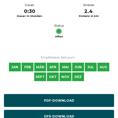
Dauer
Strecke
0:30
2.4
Dauer in Stunden
Distanz in km
Status
Offen
Empfohlene Zeitraum
JAN
FEB
MÄR
APR
MAI
JUN
JUL
AUG
SEPT
OKT
NOV
DEZ
PDF-DOWNLOAD
GPX-DOWNLOAD