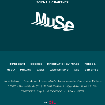
SCIENTIFIC PARTNER
IMPRESSUM
COOKIES
INFORMATIONSANFRAGE
PRESS &
MEDIA
PRIVACY
SALES
WER WIR SIND
AGB
B2B SITES
Garda Dolomiti – Azienda per il Turismo S.p.A. | Largo Medaglie d'oro al Valor Militare,
5 38066 - Riva del Garda (TN) | +39 0464 554444 - info@gardatrentino.it | P. IVA:
01855030225 | Cap. Soc. € 600.000,00 I.V. | REA N. 182762