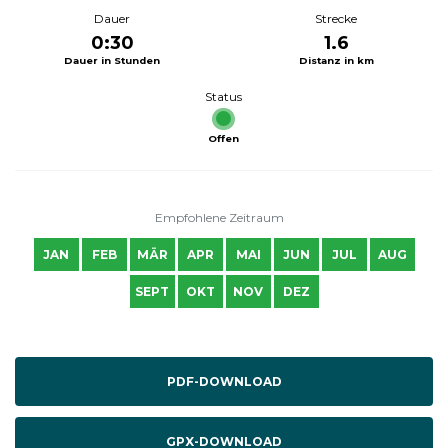
Dauer
Strecke
0:30
1.6
Dauer in Stunden
Distanz in km
Status
Offen
Empfohlene Zeitraum
JAN
FEB
MÄR
APR
MAI
JUN
JUL
AUG
SEPT
OKT
NOV
DEZ
PDF-DOWNLOAD
GPX-DOWNLOAD