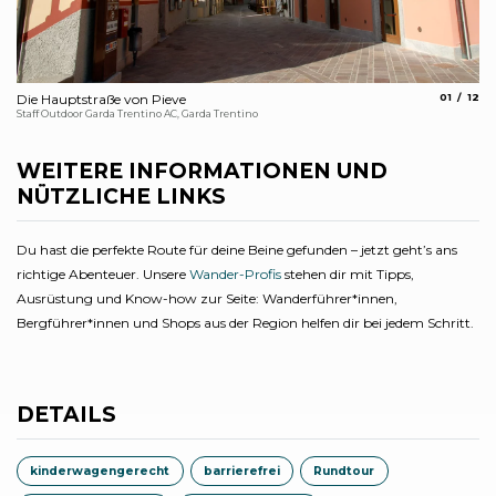
aria.slide
aria.
Die Hauptstraße von Pieve
01
12
En
Staff Outdoor Garda Trentino AC, Garda Trentino
Ma
WEITERE INFORMATIONEN UND
NÜTZLICHE LINKS
Du hast die perfekte Route für deine Beine gefunden – jetzt geht’s ans
richtige Abenteuer. Unsere
Wander-Profis
stehen dir mit Tipps,
Ausrüstung und Know-how zur Seite: Wanderführer*innen,
Bergführer*innen und Shops aus der Region helfen dir bei jedem Schritt.
DETAILS
kinderwagengerecht
barrierefrei
Rundtour