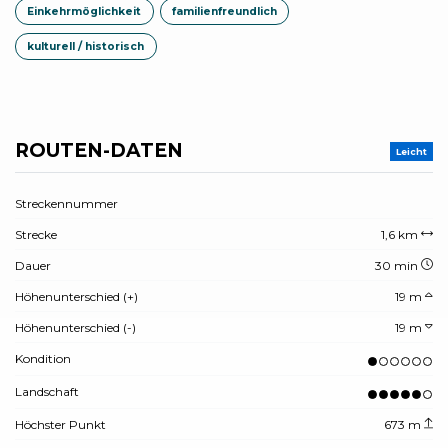
Einkehrmöglichkeit
familienfreundlich
kulturell / historisch
ROUTEN-DATEN
Leicht
Streckennummer
Strecke
1,6 km
Dauer
30 min
Höhenunterschied (+)
19 m
Höhenunterschied (-)
19 m
Kondition
Landschaft
Höchster Punkt
673 m