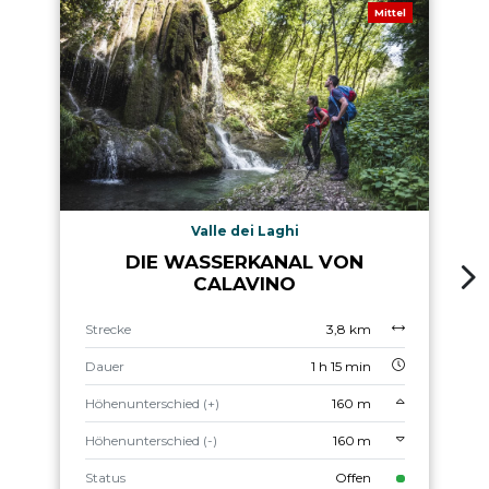
Mittel
Valle dei Laghi
DIE WASSERKANAL VON
CALAVINO
Strecke
3,8 km
Dauer
1 h 15 min
Höhenunterschied (+)
160 m
Höhenunterschied (-)
160 m
Status
Offen