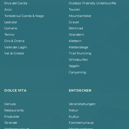
Riva del Garda
Outdoor Friendly Unterkünfte
Arco
Touren
Torbole sul Garda & Nago
Mountainbike
Ledrotal
Gravel
Comano
Rennrad
Tenno
Wandern
Dro & Drena
Klettern
Valle dei Laghi
Klettersteige
Val di Gresta
Trail Running
Windsurfen
Segeln
Canyoning
DOLCE VITA
ENTDECKEN
Genuss
Veranstaltungen
Restaurants
Natur
Produkte
Kultur
Strände
Familienurlaub