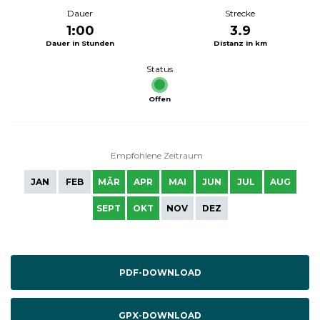
Dauer
Strecke
1:00
3.9
Dauer in Stunden
Distanz in km
Status
Offen
Empfohlene Zeitraum
JAN
FEB
MÄR
APR
MAI
JUN
JUL
AUG
SEPT
OKT
NOV
DEZ
PDF-DOWNLOAD
GPX-DOWNLOAD