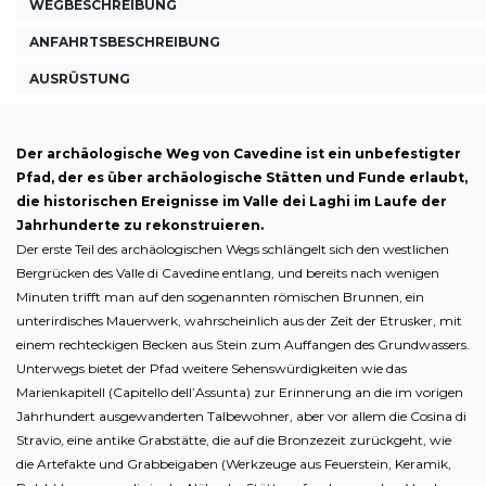
WEGBESCHREIBUNG
ANFAHRTSBESCHREIBUNG
AUSRÜSTUNG
Der archäologische Weg von Cavedine ist ein unbefestigter
Pfad, der es über archäologische Stätten und Funde erlaubt,
die historischen Ereignisse im Valle dei Laghi im Laufe der
Jahrhunderte zu rekonstruieren.
Der erste Teil des archäologischen Wegs schlängelt sich den westlichen
Bergrücken des Valle di Cavedine entlang, und bereits nach wenigen
Minuten trifft man auf den sogenannten römischen Brunnen, ein
unterirdisches Mauerwerk, wahrscheinlich aus der Zeit der Etrusker, mit
einem rechteckigen Becken aus Stein zum Auffangen des Grundwassers.
Unterwegs bietet der Pfad weitere Sehenswürdigkeiten wie das
Marienkapitell (Capitello dell’Assunta) zur Erinnerung an die im vorigen
Jahrhundert ausgewanderten Talbewohner, aber vor allem die Cosina di
Stravio, eine antike Grabstätte, die auf die Bronzezeit zurückgeht, wie
die Artefakte und Grabbeigaben (Werkzeuge aus Feuerstein, Keramik,