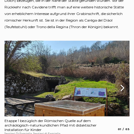
Dolch) bezeugen, die in der Nähe der Stätte gefunden wurden. Vor der
Rückkehr nach Cavidene trifft man auf eine weitere historische Stätte
von erheblichem Interesse aufgrund ihrer Grabinschrift, die sicherlich
römischer Herkunft ist. Sie ist in der Region als Caréga del Diàol
(Teufelsstuhl) oder Trono della Regina (Thron der Königin) bekannt.
Etappe 1 bezüglich der Römischen Quelle auf dem
Bl
archäologisch-naturkundlichen Pfad mit didaktischer
Arc
aria.slide_
aria.s
Installation für Kinder
01
03
Sentieri Di Famiglia, Sentieri di Famiglia