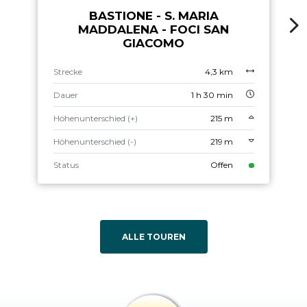
BASTIONE - S. MARIA
MADDALENA - FOCI SAN
GIACOMO
Strecke
4,3 km
Dauer
1 h 30 min
Höhenunterschied (+)
215 m
Höhenunterschied (-)
219 m
Status
Offen
ALLE TOUREN