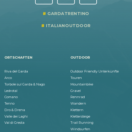
GARDATRENTINO
ITALIANOUTDOOR
ORTSCHAFTEN
OUTDOOR
Riva del Garda
Outdoor Friendly Unterkünfte
Arco
Touren
Torbole sul Garda & Nago
Mountainbike
Ledrotal
Gravel
Comano
Rennrad
Tenno
Wandern
Dro & Drena
Klettern
Valle dei Laghi
Klettersteige
Val di Gresta
Trail Running
Windsurfen