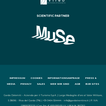
SCIENTIFIC PARTNER
IMPRESSUM
COOKIES
INFORMATIONSANFRAGE
PRESS &
MEDIA
PRIVACY
SALES
WER WIR SIND
AGB
B2B SITES
Garda Dolomiti – Azienda per il Turismo S.p.A. | Largo Medaglie d'oro al Valor Militare,
5 38066 - Riva del Garda (TN) | +39 0464 554444 - info@gardatrentino.it | P. IVA:
01855030225 | Cap. Soc. € 600.000,00 I.V. | REA N. 182762