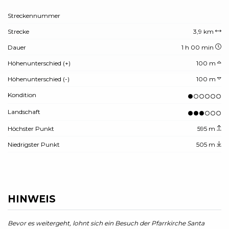
Streckennummer
Strecke
3,9 km
Dauer
1 h 00 min
Höhenunterschied (+)
100 m
Höhenunterschied (-)
100 m
Kondition
Landschaft
Höchster Punkt
595 m
Niedrigster Punkt
505 m
HINWEIS
Bevor es weitergeht, lohnt sich ein Besuch der Pfarrkirche Santa