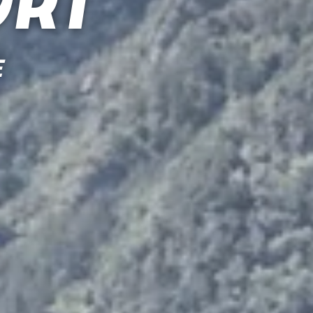
ort
E