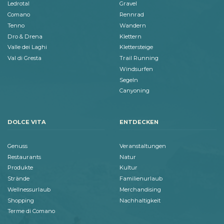
Ledrotal
Gravel
Comano
Rennrad
Tenno
Wandern
Dro & Drena
Klettern
Valle dei Laghi
Klettersteige
Val di Gresta
Trail Running
Windsurfen
Segeln
Canyoning
DOLCE VITA
ENTDECKEN
Genuss
Veranstaltungen
Restaurants
Natur
Produkte
Kultur
Strände
Familienurlaub
Wellnessurlaub
Merchandising
Shopping
Nachhaltigkeit
Terme di Comano