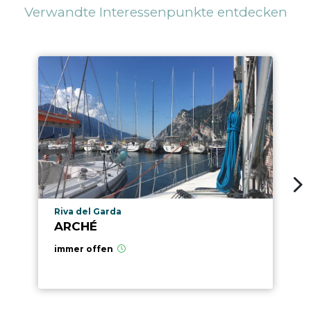
Verwandte Interessenpunkte entdecken
aria.poi_location_prefix
Riva del Garda
ARCHÉ
immer offen