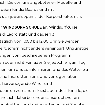
ich. Die von uns angebotenen Modelle sind
Größen für die Boards und mit
 sich jeweils optimal der Körperstruktur an.
er
WINDSURF SCHULE
an. Windsurfkurse
ve di Ledro statt und dauern 3
glich, von 10:00 bis 12:00 Uhr. Sie werden
rt, sofern nicht anders vereinbart. Ungünstige
ungen vom beschriebenen Programm
 oder nicht, wir laden Sie jedoch ein, am Tag
hen, um uns zu informieren und das Wetter zu
eine Instruktorlizenz und verfügen über
et hervorragende Wind- und
fen zu nähern; Es ist auch ideal für alle, die
ohne sich dabei besonders anspruchsvollen
ben Bretter verschiedener Typen und Segel in