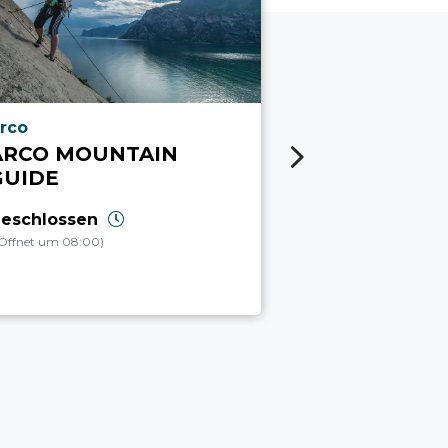
ria.poi_location_prefix
aria.poi_locati
rco
Arco
ARCO MOUNTAIN
ARCO SUB
GUIDE
Geschlossen
(Öffnet um 09:00)
eschlossen
Öffnet um 08:00)