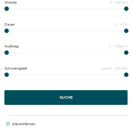
Strecke
0
-
143
km
Dauer
0
-
47
h
Aufstieg
0
-
7266
m
Schwierigkeit
Leicht
-
Schwer
SUCHE
Alle entfernen