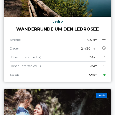
Ledro
WANDERRUNDE UM DEN LEDROSEE
Strecke
9,5 km
Dauer
2 h 30 min
Höhenunterschied (+)
34 m
Höhenunterschied (-)
35 m
Status
Offen
Leicht