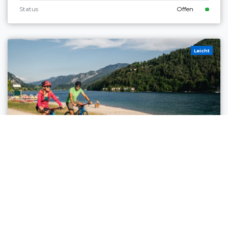
Status
Offen
Leicht
Ledro
RADWEG VALLE DI LEDRO
Strecke
9,6 km