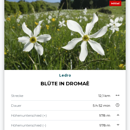
Mittel
Ledro
BLÜTE IN DROMAÈ
Strecke
12,1 km
Dauer
5 h 52 min
Höhenunterschied (+)
978 m
Höhenunterschied (-)
978 m