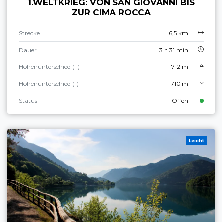
1.WELTKRIEG: VON SAN GIOVANNI BIS
ZUR CIMA ROCCA
Strecke
6,5 km
Dauer
3 h 31 min
Höhenunterschied (+)
712 m
Höhenunterschied (-)
710 m
Status
Offen
Leicht