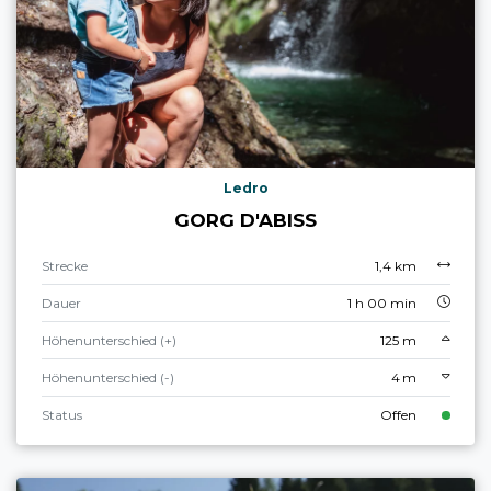
Ledro
GORG D'ABISS
Strecke
1,4 km
Dauer
1 h 00 min
Höhenunterschied (+)
125 m
Höhenunterschied (-)
4 m
Status
Offen