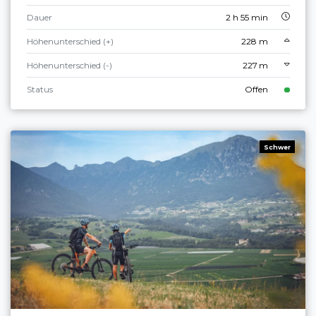
Dauer
2 h 55 min
Höhenunterschied (+)
228 m
Höhenunterschied (-)
227 m
Status
Offen
Schwer