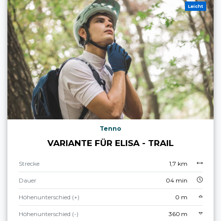
Leicht
Tenno
VARIANTE FÜR ELISA - TRAIL
Strecke
1,7 km
Dauer
04 min
Höhenunterschied (+)
0 m
Höhenunterschied (-)
360 m