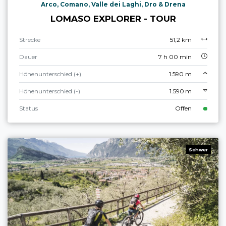
Arco, Comano, Valle dei Laghi, Dro & Drena
LOMASO EXPLORER - TOUR
Strecke
51,2 km
Dauer
7 h 00 min
Höhenunterschied (+)
1.590 m
Höhenunterschied (-)
1.590 m
Status
Offen
Schwer