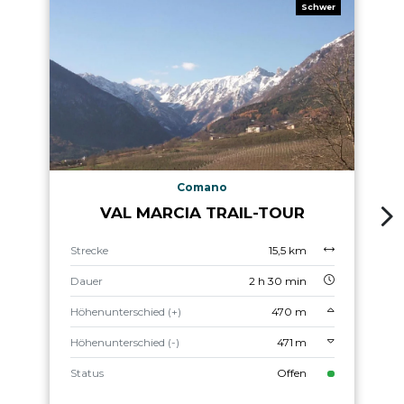
Schwer
Comano
VAL MARCIA TRAIL-TOUR
Strecke
15,5 km
Dauer
2 h 30 min
Höhenunterschied (+)
470 m
Höhenunterschied (-)
471 m
Status
Offen