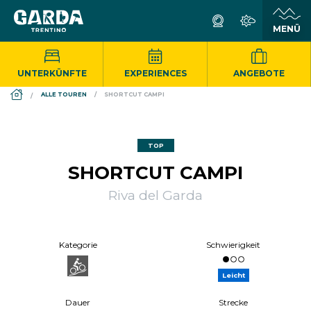
UNTERKÜNFTE
EXPERIENCES
ANGEBOTE
DS_BREADCRUMB.HOME
ALLE TOUREN
SHORTCUT CAMPI
TOP
SHORTCUT CAMPI
Riva del Garda
Kategorie
Schwierigkeit
Leicht
Dauer
Strecke