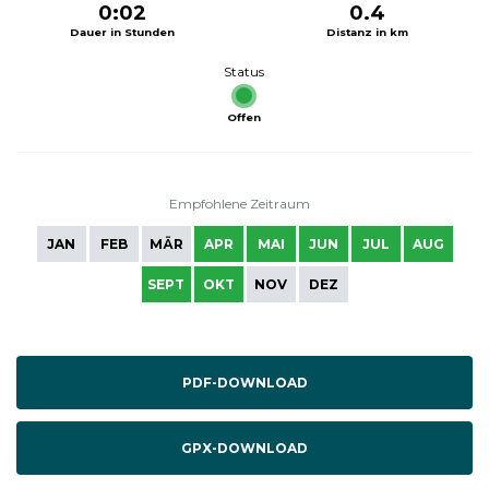
0:02
0.4
Dauer in Stunden
Distanz in km
Status
Offen
Empfohlene Zeitraum
JAN
FEB
MÄR
APR
MAI
JUN
JUL
AUG
SEPT
OKT
NOV
DEZ
PDF-DOWNLOAD
GPX-DOWNLOAD