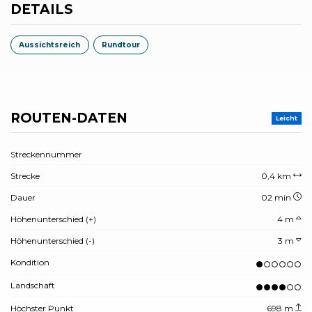
DETAILS
Aussichtsreich
Rundtour
ROUTEN-DATEN
Leicht
Streckennummer
Strecke
0,4 km
Dauer
02 min
Höhenunterschied (+)
4 m
Höhenunterschied (-)
3 m
Kondition
Landschaft
Höchster Punkt
698 m