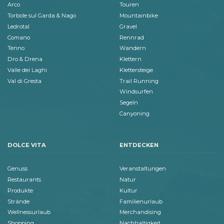
Arco
Touren
Torbole sul Garda & Nago
Mountainbike
Ledrotal
Gravel
Comano
Rennrad
Tenno
Wandern
Dro & Drena
Klettern
Valle dei Laghi
Klettersteige
Val di Gresta
Trail Running
Windsurfen
Segeln
Canyoning
DOLCE VITA
ENTDECKEN
Genuss
Veranstaltungen
Restaurants
Natur
Produkte
Kultur
Strände
Familienurlaub
Wellnessurlaub
Merchandising
Shopping
Nachhaltigkeit