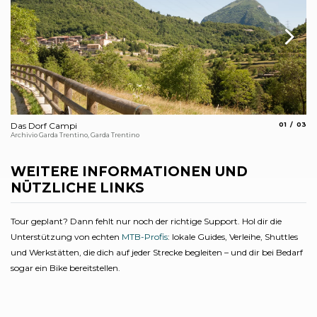
aria.slide_
aria.s
Das Dorf Campi
01
03
Bl
Archivio Garda Trentino, Garda Trentino
Arc
WEITERE INFORMATIONEN UND
NÜTZLICHE LINKS
Tour geplant? Dann fehlt nur noch der richtige Support. Hol dir die
Unterstützung von echten
MTB-Profis
: lokale Guides, Verleihe, Shuttles
und Werkstätten, die dich auf jeder Strecke begleiten – und dir bei Bedarf
sogar ein Bike bereitstellen.