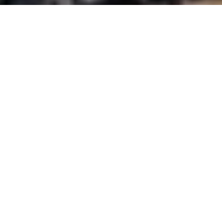
DS_BREADCRUMB.HOME
ORTSCHAFTEN
LEDROTAL
TOUREN
TOUREN IM LEDROTAL AM GARDASEE
Wenn du voll und ganz in die Natur eintauchen möchtest,
bist du im Ledrotal am richtigen Ort. Diese Region hat für alle
etwas zu bieten: denjenigen, die sich mit einem langen
Spaziergang an den Ufern des Ledrosees entspannen
möchten, bis hin zu denjenigen, die eine anspruchsvollere
Wanderung auf die Gipfel der Berge rund um das Tal
unternehmen möchten. Für Radsportfans gibt es hingegen
zahlreiche Routen für alle Arten von Fahrrädern,
insbesondere für Mountainbikes und für Gravel Bikes.