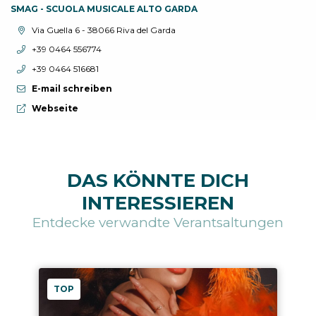
SMAG - SCUOLA MUSICALE ALTO GARDA
aria.location:
Via Guella 6 - 38066 Riva del Garda
aria.phone:
+39 0464 556774
aria.phone:
+39 0464 516681
E-mail schreiben
aria.website:
Webseite
DAS KÖNNTE DICH
INTERESSIEREN
Entdecke verwandte Verantsaltungen
TOP