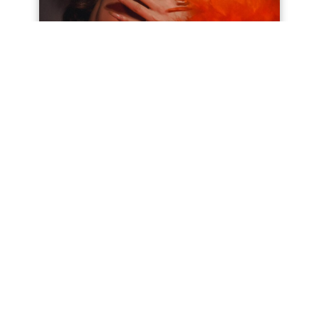
EMMA SMITH - GARDA JAZZ
FESTIVAL
09.08 2026
RIVA DEL GARDA
- Località Parco Lido
21:00 - 23:00
ONLINE BUCHBAR
ALLE VERANSTALTUNGEN