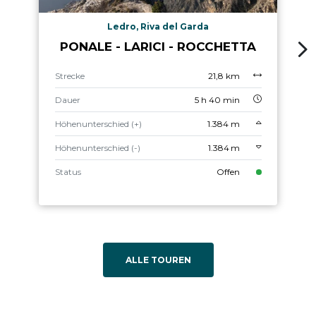
Ledro, Riva del Garda
PONALE - LARICI - ROCCHETTA
Strecke
21,8 km
Dauer
5 h 40 min
Höhenunterschied (+)
1.384 m
Höhenunterschied (-)
1.384 m
Status
Offen
ALLE TOUREN