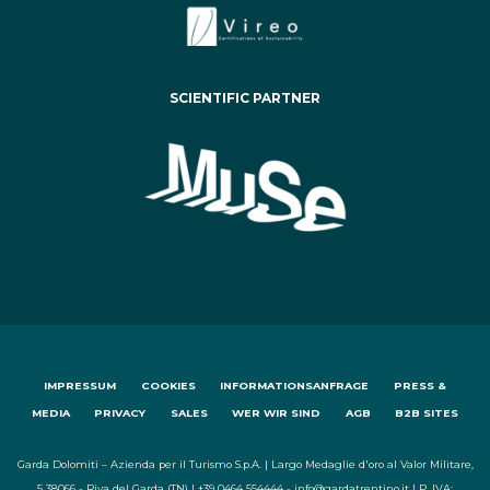
SCIENTIFIC PARTNER
IMPRESSUM
COOKIES
INFORMATIONSANFRAGE
PRESS &
MEDIA
PRIVACY
SALES
WER WIR SIND
AGB
B2B SITES
Garda Dolomiti – Azienda per il Turismo S.p.A. | Largo Medaglie d'oro al Valor Militare,
5 38066 - Riva del Garda (TN) | +39 0464 554444 - info@gardatrentino.it | P. IVA: