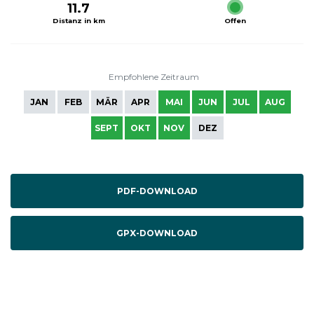
11.7
Distanz in km
Offen
Empfohlene Zeitraum
JAN
FEB
MÄR
APR
MAI
JUN
JUL
AUG
SEPT
OKT
NOV
DEZ
PDF-DOWNLOAD
GPX-DOWNLOAD