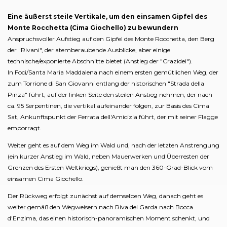
Eine äußerst steile Vertikale, um den einsamen Gipfel des
Monte Rocchetta (Cima Giochello) zu bewundern
Anspruchsvoller Aufstieg auf den Gipfel des Monte Rocchetta, den Berg
der "Rivani", der atemberaubende Ausblicke, aber einige
technische/exponierte Abschnitte bietet (Anstieg der "Crazidei").
In Foci/Santa Maria Maddalena nach einem ersten gemütlichen Weg, der
zum Torrione di San Giovanni entlang der historischen "Strada della
Pinza" führt, auf der linken Seite den steilen Anstieg nehmen, der nach
ca. 95 Serpentinen, die vertikal aufeinander folgen, zur Basis des Cima
Sat, Ankunftspunkt der Ferrata dell'Amicizia führt, der mit seiner Flagge
emporragt.
Weiter geht es auf dem Weg im Wald und, nach der letzten Anstrengung
(ein kurzer Anstieg im Wald, neben Mauerwerken und Überresten der
Grenzen des Ersten Weltkriegs), genießt man den 360-Grad-Blick vom
einsamen Cima Giochello.
Der Rückweg erfolgt zunächst auf demselben Weg, danach geht es
weiter gemäß den Wegweisern nach Riva del Garda nach Bocca
d'Enzima, das einen historisch-panoramischen Moment schenkt, und