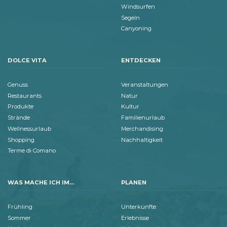
Windsurfen
Segeln
Canyoning
DOLCE VITA
ENTDECKEN
Genuss
Veranstaltungen
Restaurants
Natur
Produkte
Kultur
Strände
Familienurlaub
Wellnessurlaub
Merchandising
Shopping
Nachhaltigkeit
Terme di Comano
WAS MACHE ICH IM...
PLANEN
Frühling
Unterkünfte
Sommer
Erlebnisse