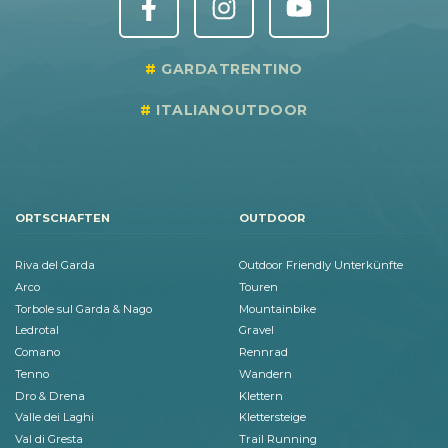
GARDATRENTINO
ITALIANOUTDOOR
ORTSCHAFTEN
OUTDOOR
Riva del Garda
Outdoor Friendly Unterkünfte
Arco
Touren
Torbole sul Garda & Nago
Mountainbike
Ledrotal
Gravel
Comano
Rennrad
Tenno
Wandern
Dro & Drena
Klettern
Valle dei Laghi
Klettersteige
Val di Gresta
Trail Running