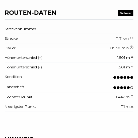
ROUTEN-DATEN
Schwer
Streckennummer
Strecke
11,7 km
Dauer
3 h 30 min
Höhenunterschied (+)
1.501 m
Höhenunterschied (-)
1.501 m
Kondition
Landschaft
Höchster Punkt
1.447 m
Niedrigster Punkt
111 m