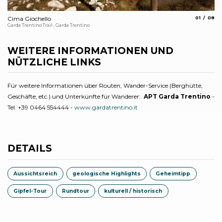
aria.slide_
aria.s
Cima Giochello
01
08
Di
Garda Trentino Trail , Garda Trentino
Ha
WEITERE INFORMATIONEN UND
NÜTZLICHE LINKS
Für weitere Informationen über Routen, Wander-Service (Berghütte,
Geschäfte, etc.) und Unterkünfte für Wanderer:
APT Garda Trentino
-
Tel. +39 0464 554444 -
www.gardatrentino.it
DETAILS
Aussichtsreich
geologische Highlights
Geheimtipp
Gipfel-Tour
Rundtour
kulturell / historisch