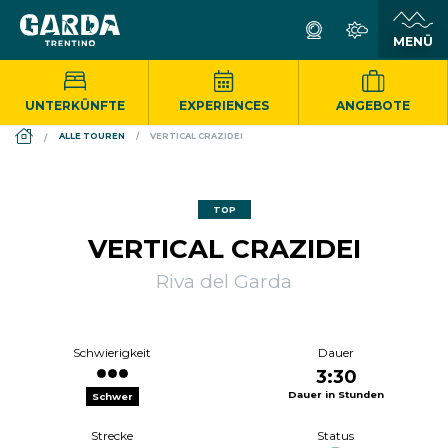
UNTERKÜNFTE
EXPERIENCES
ANGEBOTE
DS_BREADCRUMB.HOME
ALLE TOUREN
VERTICAL CRAZIDEI
TOP
VERTICAL CRAZIDEI
Riva del Garda
Schwierigkeit
Dauer
3:30
Dauer in Stunden
Schwer
Strecke
Status