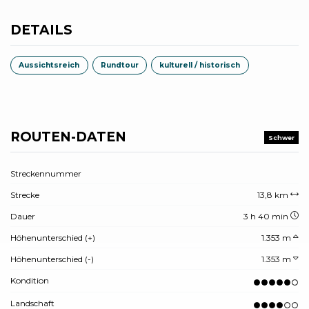
DETAILS
Aussichtsreich
Rundtour
kulturell / historisch
ROUTEN-DATEN
Schwer
Streckennummer
Strecke
13,8 km
Dauer
3 h 40 min
Höhenunterschied (+)
1.353 m
Höhenunterschied (-)
1.353 m
Kondition
Landschaft