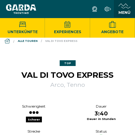
UNTERKÜNFTE
EXPERIENCES
ANGEBOTE
DS_BREADCRUMB.HOME
ALLE TOUREN
VAL DI TOVO EXPRESS
TOP
VAL DI TOVO EXPRESS
Arco, Tenno
Schwierigkeit
Dauer
3:40
Dauer in Stunden
Schwer
Strecke
Status