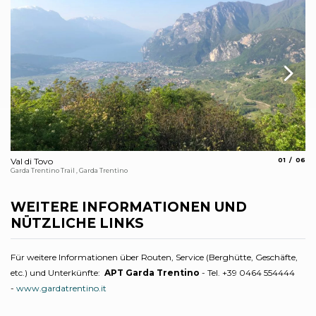
aria.slide_
aria.s
Val di Tovo
01
06
Fo
Garda Trentino Trail , Garda Trentino
Arc
WEITERE INFORMATIONEN UND
NÜTZLICHE LINKS
Für weitere Informationen über Routen, Service (Berghütte, Geschäfte,
etc.) und Unterkünfte:
APT Garda Trentino
- Tel. +39 0464 554444
-
www.gardatrentino.it