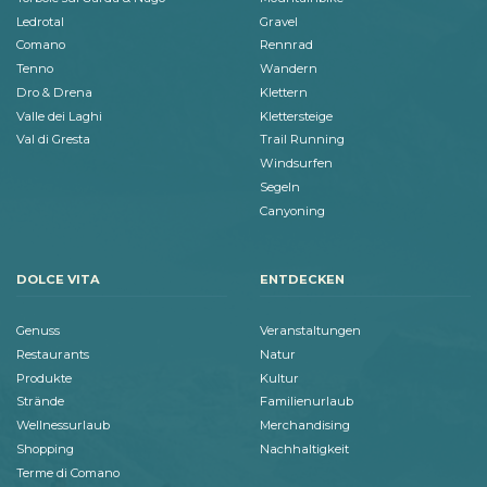
Ledrotal
Gravel
Comano
Rennrad
Tenno
Wandern
Dro & Drena
Klettern
Valle dei Laghi
Klettersteige
Val di Gresta
Trail Running
Windsurfen
Segeln
Canyoning
DOLCE VITA
ENTDECKEN
Genuss
Veranstaltungen
Restaurants
Natur
Produkte
Kultur
Strände
Familienurlaub
Wellnessurlaub
Merchandising
Shopping
Nachhaltigkeit
Terme di Comano