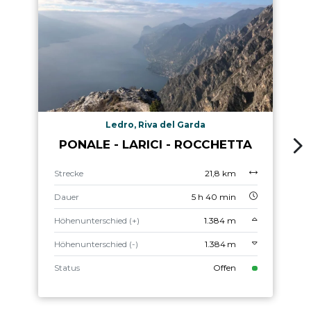
Ledro, Riva del Garda
PONALE - LARICI - ROCCHETTA
Strecke
21,8 km
Dauer
5 h 40 min
Höhenunterschied (+)
1.384 m
Höhenunterschied (-)
1.384 m
Status
Offen