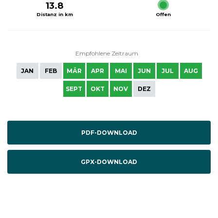
13.8
Distanz in km
Offen
Empfohlene Zeitraum
JAN
FEB
MÄR
APR
MAI
JUN
JUL
AUG
SEPT
OKT
NOV
DEZ
PDF-DOWNLOAD
GPX-DOWNLOAD