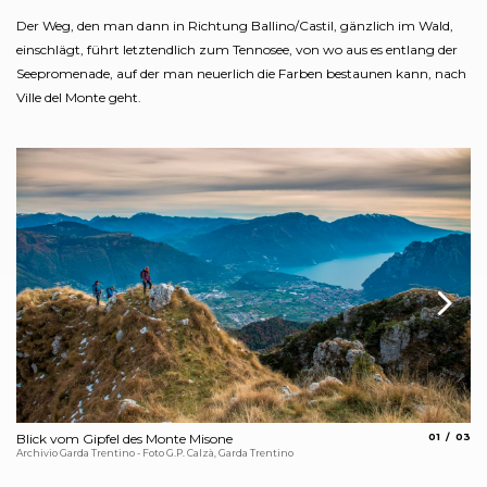
Der Weg, den man dann in Richtung Ballino/Castil, gänzlich im Wald,
einschlägt, führt letztendlich zum Tennosee, von wo aus es entlang der
Seepromenade, auf der man neuerlich die Farben bestaunen kann, nach
Ville del Monte geht.
aria.slide_
aria.s
Blick vom Gipfel des Monte Misone
01
03
Bl
Archivio Garda Trentino - Foto G.P. Calzà, Garda Trentino
APT