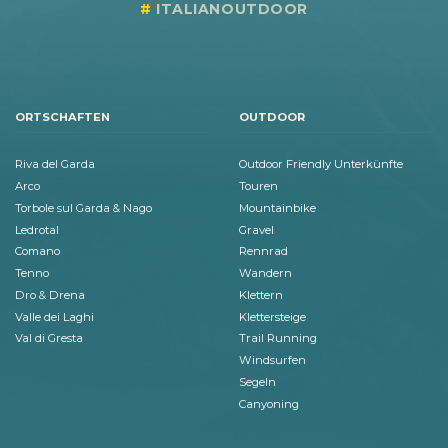
ITALIANOUTDOOR
ORTSCHAFTEN
OUTDOOR
Riva del Garda
Outdoor Friendly Unterkünfte
Arco
Touren
Torbole sul Garda & Nago
Mountainbike
Ledrotal
Gravel
Comano
Rennrad
Tenno
Wandern
Dro & Drena
Klettern
Valle dei Laghi
Klettersteige
Val di Gresta
Trail Running
Windsurfen
Segeln
Canyoning