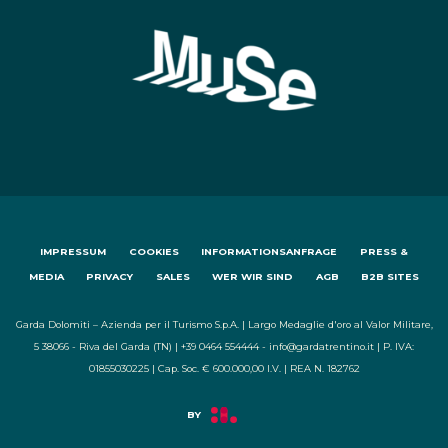
IMPRESSUM
COOKIES
INFORMATIONSANFRAGE
PRESS &
MEDIA
PRIVACY
SALES
WER WIR SIND
AGB
B2B SITES
Garda Dolomiti – Azienda per il Turismo S.p.A. | Largo Medaglie d'oro al Valor Militare,
5 38066 - Riva del Garda (TN) | +39 0464 554444 - info@gardatrentino.it | P. IVA:
01855030225 | Cap. Soc. € 600.000,00 I.V. | REA N. 182762