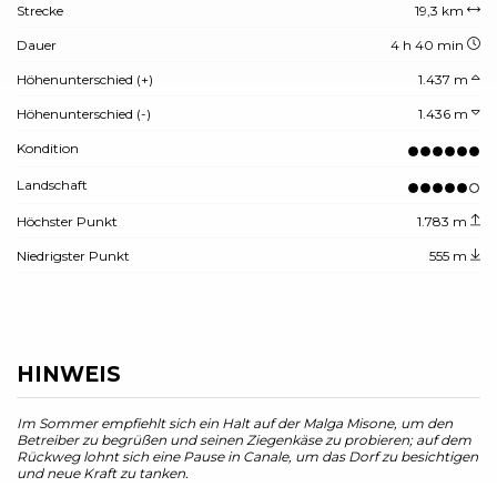
Strecke
19,3 km
Dauer
4 h 40 min
Höhenunterschied (+)
1.437 m
Höhenunterschied (-)
1.436 m
Kondition
Landschaft
Höchster Punkt
1.783 m
Niedrigster Punkt
555 m
HINWEIS
Im Sommer empfiehlt sich ein Halt auf der Malga Misone, um den
Betreiber zu begrüßen und seinen Ziegenkäse zu probieren; auf dem
Rückweg lohnt sich eine Pause in Canale, um das Dorf zu besichtigen
und neue Kraft zu tanken.