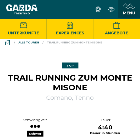
UNTERKÜNFTE
EXPERIENCES
ANGEBOTE
DS_BREADCRUMB.HOME
ALLE TOUREN
TRAIL RUNNING ZUM MONTE MISONE
TOP
TRAIL RUNNING ZUM MONTE
MISONE
Comano, Tenno
Schwierigkeit
Dauer
4:40
Dauer in Stunden
Schwer