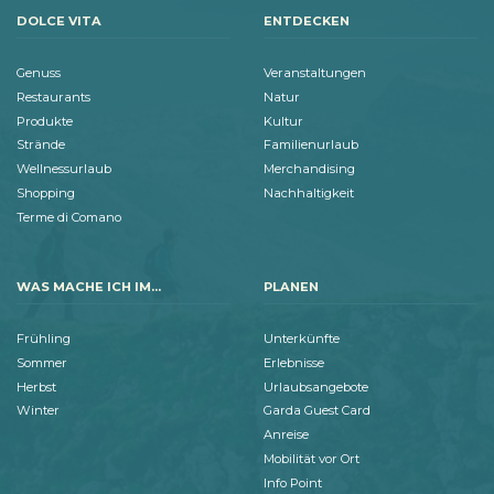
DOLCE VITA
ENTDECKEN
Genuss
Veranstaltungen
Restaurants
Natur
Produkte
Kultur
Strände
Familienurlaub
Wellnessurlaub
Merchandising
Shopping
Nachhaltigkeit
Terme di Comano
WAS MACHE ICH IM...
PLANEN
Frühling
Unterkünfte
Sommer
Erlebnisse
Herbst
Urlaubsangebote
Winter
Garda Guest Card
Anreise
Mobilität vor Ort
Info Point