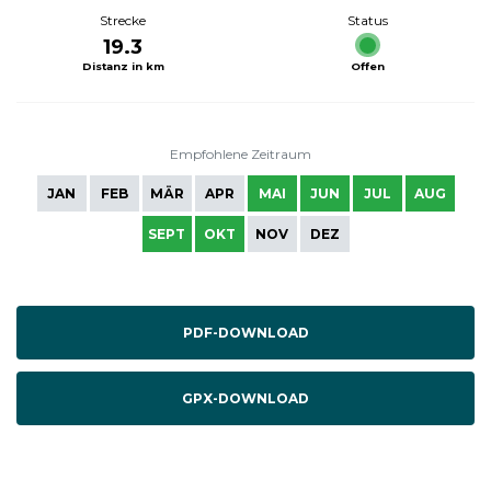
Strecke
Status
19.3
Distanz in km
Offen
Empfohlene Zeitraum
JAN
FEB
MÄR
APR
MAI
JUN
JUL
AUG
SEPT
OKT
NOV
DEZ
PDF-DOWNLOAD
GPX-DOWNLOAD