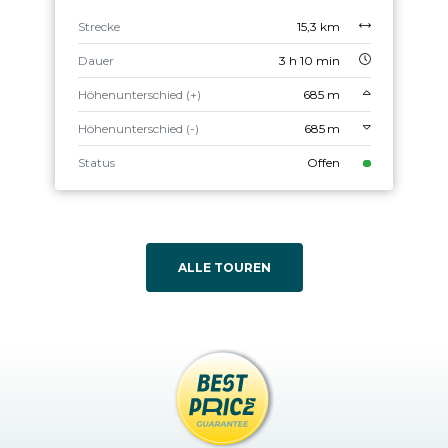
Strecke
15,3 km
Dauer
3 h 10 min
Höhenunterschied (+)
685 m
Höhenunterschied (-)
685 m
Status
Offen
ALLE TOUREN