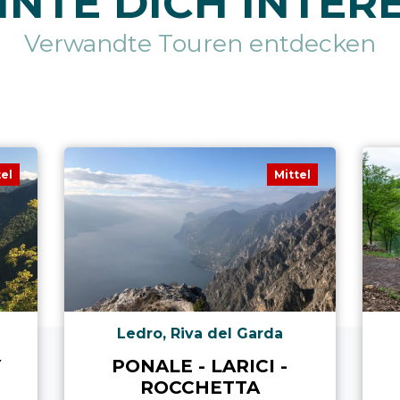
NTE DICH INTER
Verwandte Touren entdecken
tel
Mittel
Ledro, Riva del Garda
Y
PONALE - LARICI -
ROCCHETTA