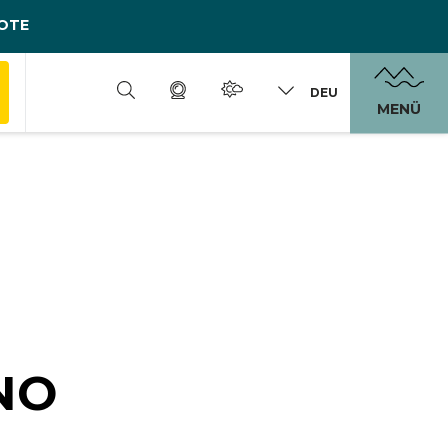
OTE
DEU
MENÜ
NO