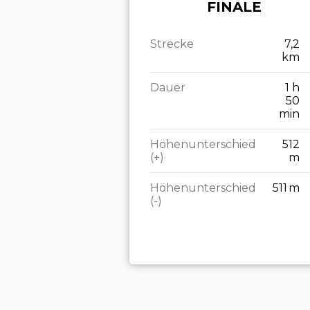
FINALE
Strecke
7,2
km
Dauer
1 h
50
min
Höhenunterschied
512
(+)
m
Höhenunterschied
511 m
(-)