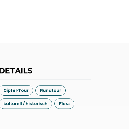
DETAILS
Gipfel-Tour
Rundtour
kulturell / historisch
Flora