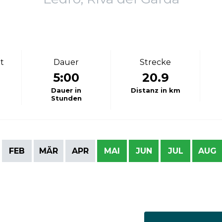
t
Dauer
Strecke
5:00
20.9
Dauer in
Distanz in km
Stunden
FEB
MÄR
APR
MAI
JUN
JUL
AUG