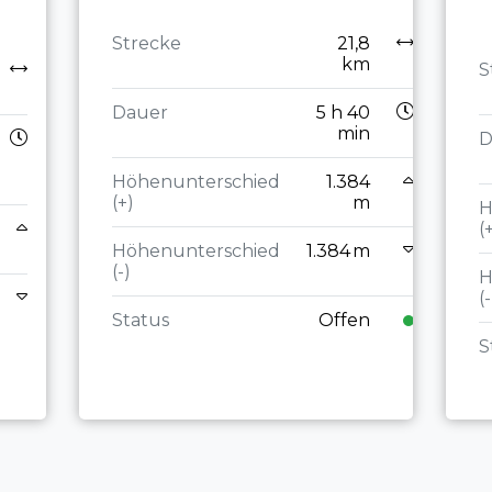
Strecke
21,8
km
S
Dauer
5 h 40
min
D
Höhenunterschied
1.384
(+)
m
H
(
Höhenunterschied
1.384 m
(-)
H
(-
Status
Offen
S