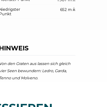
Niedrigster
652 m
Punkt
tor.prefix
ndicator.of
ky
Bergamaschi, Garda Trentino
HINWEIS
Von den Graten aus lassen sich gleich
vier Seen bewundern: Ledro, Garda,
Tenno und Molveno.