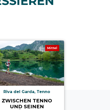
ESSIEREN
Mittel
Riva del Garda, Tenno
Riva de
ZWISCHEN TENNO
VON CAM
UND SEINEN
BOCCA