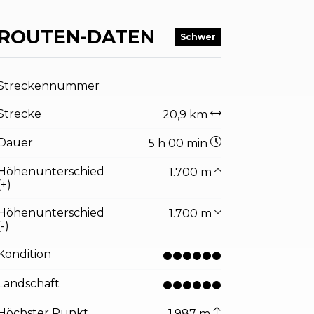
ROUTEN-DATEN
Schwer
Streckennummer
Strecke
20,9 km
Dauer
5 h 00 min
Höhenunterschied
1.700 m
(+)
Höhenunterschied
1.700 m
(-)
Kondition
Landschaft
Höchster Punkt
1.987 m