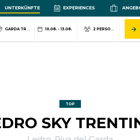
UNTERKÜNFTE
EXPERIENCES
ANGEB
GARDA TRENTINO
10.08. - 13.08.
2 PERSONEN
TOP
EDRO SKY TRENTI
Ledro, Riva del Garda