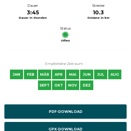
Dauer
Strecke
3:45
10.3
Dauer in Stunden
Distanz in km
Status
Offen
Empfohlene Zeitraum
JAN
FEB
MÄR
APR
MAI
JUN
JUL
AUG
SEPT
OKT
NOV
DEZ
PDF-DOWNLOAD
GPX-DOWNLOAD