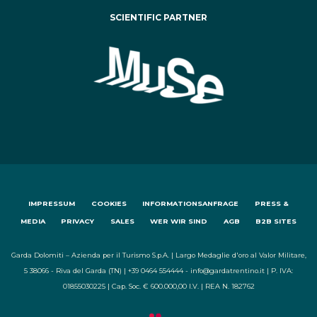
SCIENTIFIC PARTNER
IMPRESSUM
COOKIES
INFORMATIONSANFRAGE
PRESS &
MEDIA
PRIVACY
SALES
WER WIR SIND
AGB
B2B SITES
Garda Dolomiti – Azienda per il Turismo S.p.A. | Largo Medaglie d'oro al Valor Militare,
5 38066 - Riva del Garda (TN) | +39 0464 554444 - info@gardatrentino.it | P. IVA:
01855030225 | Cap. Soc. € 600.000,00 I.V. | REA N. 182762