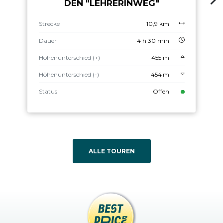
DEN "LEHRERINWEG"
Strecke
10,9 km
Dauer
4 h 30 min
Höhenunterschied (+)
455 m
Höhenunterschied (-)
454 m
Status
Offen
ALLE TOUREN