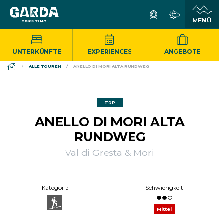
UNTERKÜNFTE
EXPERIENCES
ANGEBOTE
DS_BREADCRUMB.HOME
ALLE TOUREN
ANELLO DI MORI ALTA RUNDWEG
TOP
ANELLO DI MORI ALTA
RUNDWEG
Val di Gresta & Mori
Kategorie
Schwierigkeit
Mittel