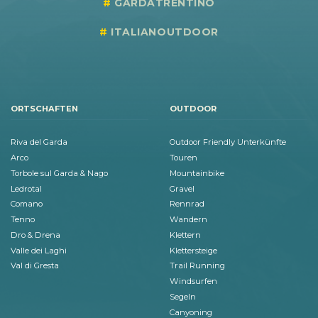
GARDATRENTINO
ITALIANOUTDOOR
ORTSCHAFTEN
OUTDOOR
Riva del Garda
Outdoor Friendly Unterkünfte
Arco
Touren
Torbole sul Garda & Nago
Mountainbike
Ledrotal
Gravel
Comano
Rennrad
Tenno
Wandern
Dro & Drena
Klettern
Valle dei Laghi
Klettersteige
Val di Gresta
Trail Running
Windsurfen
Segeln
Canyoning