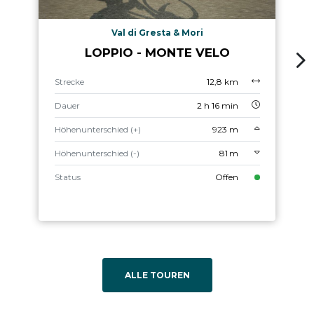
Val di Gresta & Mori
LOPPIO - MONTE VELO
Strecke
12,8 km
Dauer
2 h 16 min
Höhenunterschied (+)
923 m
Höhenunterschied (-)
81 m
Status
Offen
ALLE TOUREN