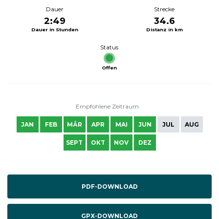
Dauer
Strecke
2:49
34.6
Dauer in Stunden
Distanz in km
Status
Offen
Empfohlene Zeitraum
JAN
FEB
MÄR
APR
MAI
JUN
JUL
AUG
SEPT
OKT
NOV
DEZ
PDF-DOWNLOAD
GPX-DOWNLOAD