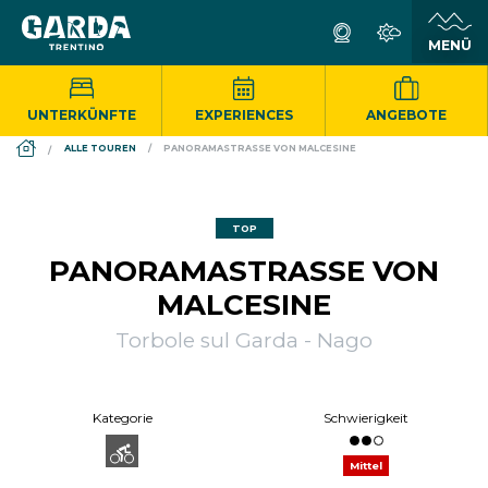
UNTERKÜNFTE
EXPERIENCES
ANGEBOTE
DS_BREADCRUMB.HOME
ALLE TOUREN
PANORAMASTRASSE VON MALCESINE
TOP
PANORAMASTRASSE VON M
ALCESINE
Torbole sul Garda - Nago
Kategorie
Schwierigkeit
Mittel