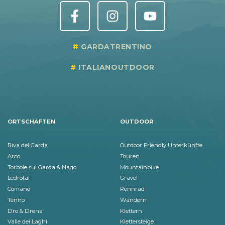
GARDATRENTINO
ITALIANOUTDOOR
ORTSCHAFTEN
OUTDOOR
Riva del Garda
Outdoor Friendly Unterkünfte
Arco
Touren
Torbole sul Garda & Nago
Mountainbike
Ledrotal
Gravel
Comano
Rennrad
Tenno
Wandern
Dro & Drena
Klettern
Valle dei Laghi
Klettersteige