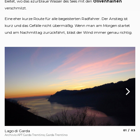
bietet, wo das azurblaue Wasser des Sees mit den
Olivenhainen
verschmilzt.
Eine eher kurze Route für alle begeisterten Radfahrer. Der Anstieg ist
kurz und das Gefälle nicht übermäßig. Wenn man am Morgen startet
und am Nachmittag zurückfährt, bläst der Wind immer genau richtig.
aria.slide_
aria.s
Lago di Garda
01
03
To
Archivio APT Garda Trentino, Garda Trentino
APT