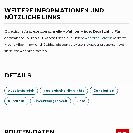
WEITERE INFORMATIONEN UND
NÜTZLICHE LINKS
Ob epische Anstiege oder schnelle Abfahrten – jedes Detail zählt. Für
entspannte Touren auf Asphalt setz auf unsere
Rennrad-Profis
: Verleihe,
Mechanikerinnen und Guides, die genau wissen, was du brauchst – weil
sie selbst Rennrad fahren.
DETAILS
Aussichtsreich
geologische Highlights
Geheimtipp
Rundtour
Einkehrmöglichkeit
Flora
ROUTEN-DATEN
Mittel