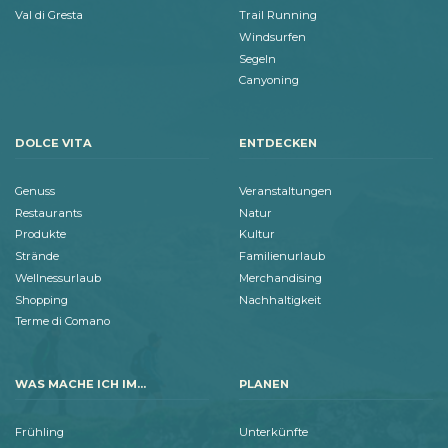
Val di Gresta
Trail Running
Windsurfen
Segeln
Canyoning
DOLCE VITA
ENTDECKEN
Genuss
Veranstaltungen
Restaurants
Natur
Produkte
Kultur
Strände
Familienurlaub
Wellnessurlaub
Merchandising
Shopping
Nachhaltigkeit
Terme di Comano
WAS MACHE ICH IM...
PLANEN
Frühling
Unterkünfte