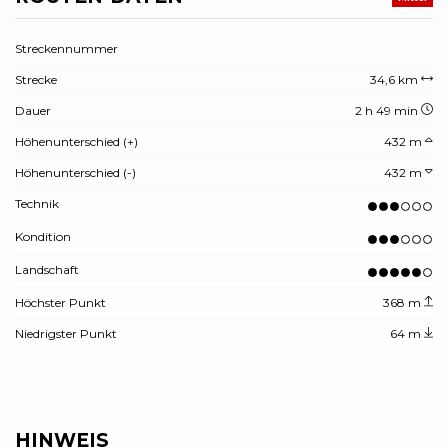
Streckennummer
Strecke
34,6 km
Dauer
2 h 49 min
Höhenunterschied (+)
432 m
Höhenunterschied (-)
432 m
Technik
Kondition
Landschaft
Höchster Punkt
368 m
Niedrigster Punkt
64 m
HINWEIS