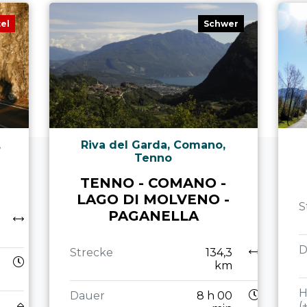
tel
Schwer
,
Riva del Garda, Comano,
Tenno
TENNO - COMANO -
LAGO DI MOLVENO -
S
PAGANELLA
D
Strecke
134,3
km
H
Dauer
8 h 00
(