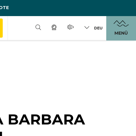
OTE
DEU
MENÜ
A BARBARA