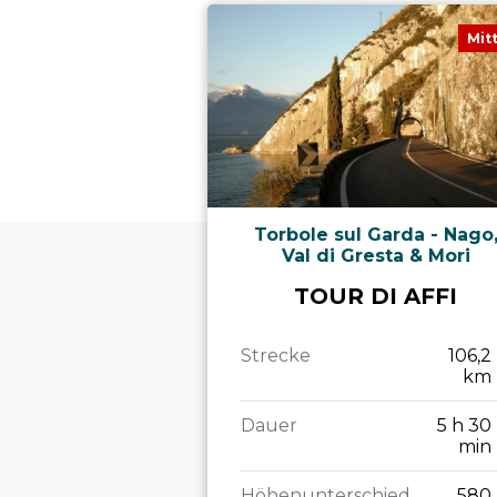
Mit
Torbole sul Garda - Nago
Val di Gresta & Mori
TOUR DI AFFI
Strecke
106,2
km
Dauer
5 h 30
min
Höhenunterschied
580