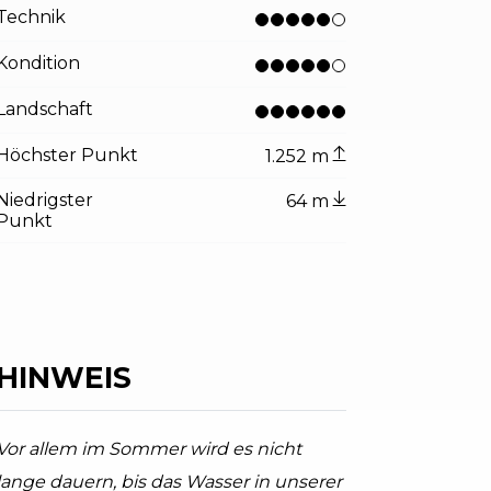
Technik
Kondition
Landschaft
Höchster Punkt
1.252 m
Niedrigster
64 m
Punkt
tor.prefix
ndicator.of
uf den Gardasee
HINWEIS
PT Garda Trentino, Garda Trentino
Vor allem im Sommer wird es nicht
lange dauern, bis das Wasser in unserer