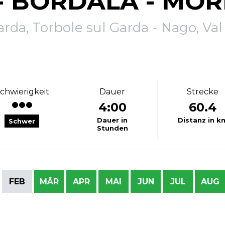
- BORDALA - MOR
arda, Torbole sul Garda - Nago, Val
chwierigkeit
Dauer
Strecke
4:00
60.4
Dauer in
Distanz in k
Schwer
Stunden
FEB
MÄR
APR
MAI
JUN
JUL
AUG