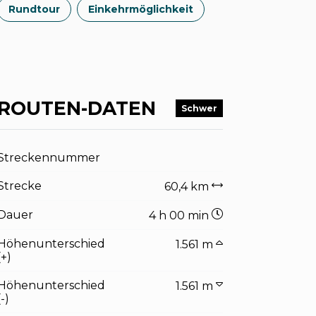
Rundtour
Einkehrmöglichkeit
ROUTEN-DATEN
Schwer
Streckennummer
Strecke
60,4 km
Dauer
4 h 00 min
Höhenunterschied
1.561 m
(+)
Höhenunterschied
1.561 m
(-)