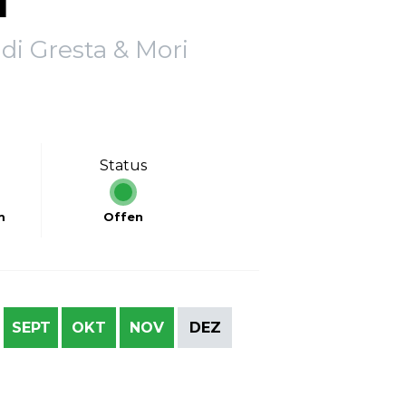
I
 di Gresta & Mori
Status
m
Offen
SEPT
OKT
NOV
DEZ