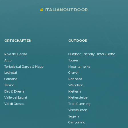
ITALIANOUTDOOR
ORTSCHAFTEN
OUTDOOR
Riva del Garda
Outdoor Friendly Unterkünfte
Arco
Touren
Torbole sul Garda & Nago
Mountainbike
Ledrotal
Gravel
Comano
Rennrad
Tenno
Wandern
Dro & Drena
Klettern
Valle dei Laghi
Klettersteige
Val di Gresta
Trail Running
Windsurfen
Segeln
Canyoning