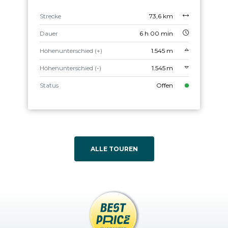
Strecke
73,6 km
Dauer
6 h 00 min
Höhenunterschied (+)
1.545 m
Höhenunterschied (-)
1.545 m
Status
Offen
ALLE TOUREN