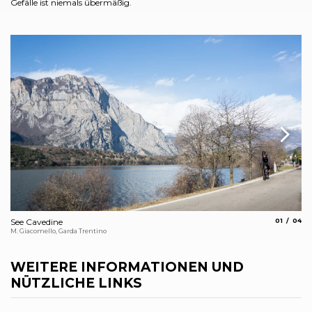
Gefälle ist niemals übermäßig.
aria.slide_
aria.
See Cavedine
01
04
Da
M. Giacomello, Garda Trentino
Arc
WEITERE INFORMATIONEN UND
NÜTZLICHE LINKS