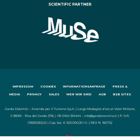
SCIENTIFIC PARTNER
IMPRESSUM
COOKIES
INFORMATIONSANFRAGE
PRESS &
MEDIA
PRIVACY
SALES
WER WIR SIND
AGB
B2B SITES
Garda Dolomiti – Azienda per il Turismo S.p.A. | Largo Medaglie d'oro al Valor Militare,
5 38066 - Riva del Garda (TN) | +39 0464 554444 - info@gardatrentino.it | P. IVA:
01855030225 | Cap. Soc. € 600.000,00 I.V. | REA N. 182762