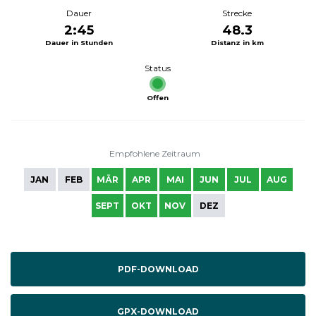
Dauer
Strecke
2:45
48.3
Dauer in Stunden
Distanz in km
Status
Offen
Empfohlene Zeitraum
JAN
FEB
MÄR
APR
MAI
JUN
JUL
AUG
SEPT
OKT
NOV
DEZ
PDF-DOWNLOAD
GPX-DOWNLOAD