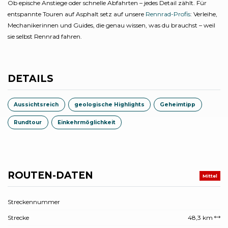
Ob epische Anstiege oder schnelle Abfahrten – jedes Detail zählt. Für
entspannte Touren auf Asphalt setz auf unsere
Rennrad-Profis
: Verleihe,
Mechanikerinnen und Guides, die genau wissen, was du brauchst – weil
sie selbst Rennrad fahren.
DETAILS
Aussichtsreich
geologische Highlights
Geheimtipp
Rundtour
Einkehrmöglichkeit
ROUTEN-DATEN
Mittel
Streckennummer
Strecke
48,3 km