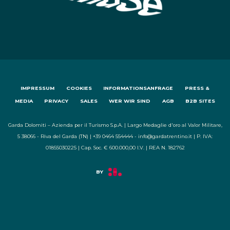
IMPRESSUM
COOKIES
INFORMATIONSANFRAGE
PRESS &
MEDIA
PRIVACY
SALES
WER WIR SIND
AGB
B2B SITES
Garda Dolomiti – Azienda per il Turismo S.p.A. | Largo Medaglie d'oro al Valor Militare,
5 38066 - Riva del Garda (TN) | +39 0464 554444 - info@gardatrentino.it | P. IVA:
01855030225 | Cap. Soc. € 600.000,00 I.V. | REA N. 182762