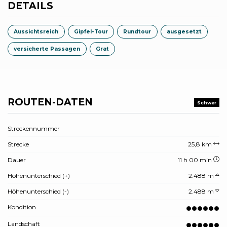
DETAILS
Aussichtsreich
Gipfel-Tour
Rundtour
ausgesetzt
versicherte Passagen
Grat
ROUTEN-DATEN
Schwer
Streckennummer
Strecke
25,8 km
Dauer
11 h 00 min
Höhenunterschied (+)
2.488 m
Höhenunterschied (-)
2.488 m
Kondition
Landschaft