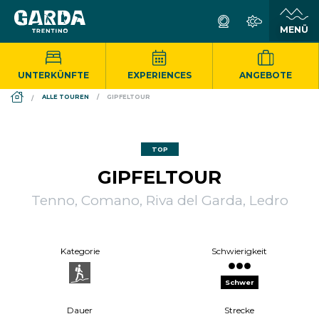
UNTERKÜNFTE
EXPERIENCES
ANGEBOTE
DS_BREADCRUMB.HOME
ALLE TOUREN
GIPFELTOUR
TOP
GIPFELTOUR
Tenno, Comano, Riva del Garda, Ledro
Kategorie
Schwierigkeit
Schwer
Dauer
Strecke