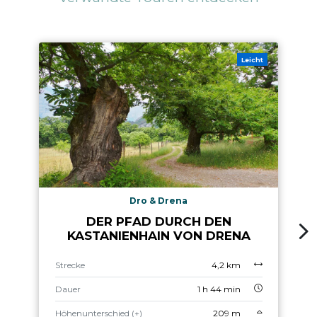
Leicht
Dro & Drena
DER PFAD DURCH DEN
KASTANIENHAIN VON DRENA
Strecke
4,2 km
Dauer
1 h 44 min
Höhenunterschied (+)
209 m