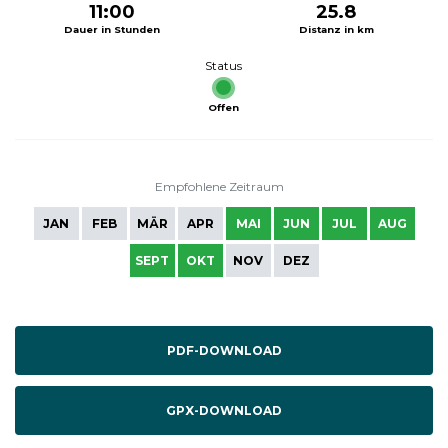
11:00
25.8
Dauer in Stunden
Distanz in km
Status
Offen
Empfohlene Zeitraum
JAN
FEB
MÄR
APR
MAI
JUN
JUL
AUG
SEPT
OKT
NOV
DEZ
PDF-DOWNLOAD
GPX-DOWNLOAD