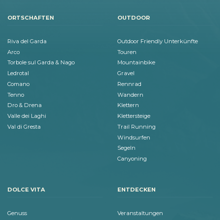
ORTSCHAFTEN
OUTDOOR
Riva del Garda
Outdoor Friendly Unterkünfte
Arco
Touren
Torbole sul Garda & Nago
Mountainbike
Ledrotal
Gravel
Comano
Rennrad
Tenno
Wandern
Dro & Drena
Klettern
Valle dei Laghi
Klettersteige
Val di Gresta
Trail Running
Windsurfen
Segeln
Canyoning
DOLCE VITA
ENTDECKEN
Genuss
Veranstaltungen