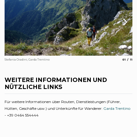
aria.slide
aria
Stefania Oradini, Garda Trentino
01
11
Ale
WEITERE INFORMATIONEN UND
NÜTZLICHE LINKS
Für weitere Informationen über Routen, Dienstleistungen (Führer,
Hütten, Geschäfte usw.) und Unterkünfte für Wanderer:
Garda Trentino
- +39 0464 554444