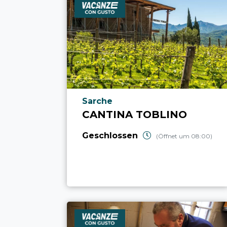
aria.poi_location_prefix
Sarche
CANTINA TOBLINO
Geschlossen
(Öffnet um 08:00)