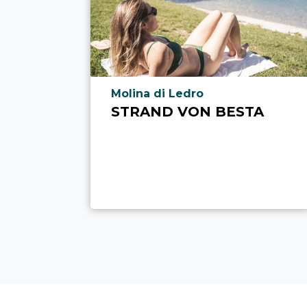
aria.poi_location_prefix
Molina di Ledro
STRAND VON BESTA