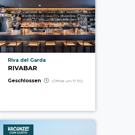
aria.poi_location_prefix
Riva del Garda
RIVABAR
Geschlossen
(Öffnet um 17:30)