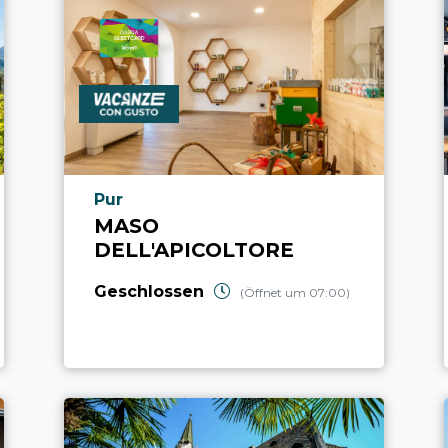
aria.poi_location_prefix
Pur
MASO
DELL'APICOLTORE
Geschlossen
(Öffnet um 07:00)