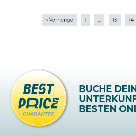
<
Vorherige
1
...
13
14
BUCHE DEI
UNTERKUN
BESTEN ONL