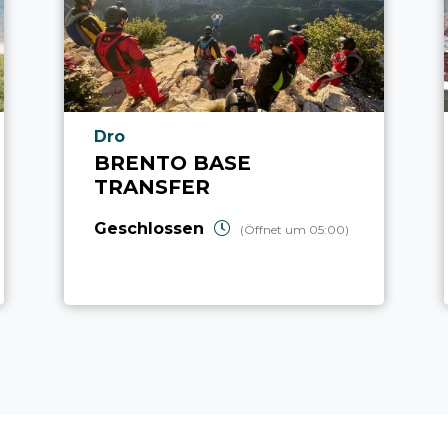
aria.poi_location_prefix
Dro
BRENTO BASE
TRANSFER
Geschlossen
(Öffnet um 05:00)