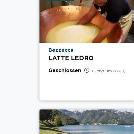
aria.poi_location_prefix
Bezzecca
LATTE LEDRO
Geschlossen
(Öffnet um 08:00)