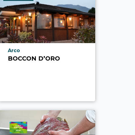
aria.poi_location_prefix
Arco
BOCCON D’ORO