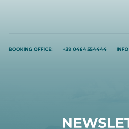
BOOKING OFFICE:
+39 0464 554444
INF
NEWSLE