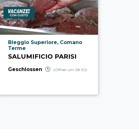
aria.poi_location_prefix
Bleggio Superiore, Comano
Terme
SALUMIFICIO PARISI
Geschlossen
(Öffnet um 08:30)