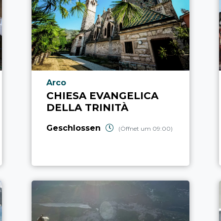
aria.poi_location_prefix
Arco
CHIESA EVANGELICA
DELLA TRINITÀ
Geschlossen
(Öffnet um 09:00)