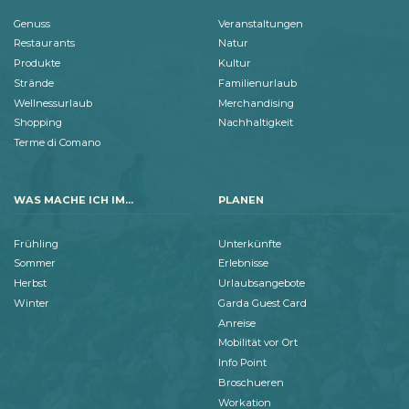
Genuss
Veranstaltungen
Restaurants
Natur
Produkte
Kultur
Strände
Familienurlaub
Wellnessurlaub
Merchandising
Shopping
Nachhaltigkeit
Terme di Comano
WAS MACHE ICH IM...
PLANEN
Frühling
Unterkünfte
Sommer
Erlebnisse
Herbst
Urlaubsangebote
Winter
Garda Guest Card
Anreise
Mobilität vor Ort
Info Point
Broschueren
Workation