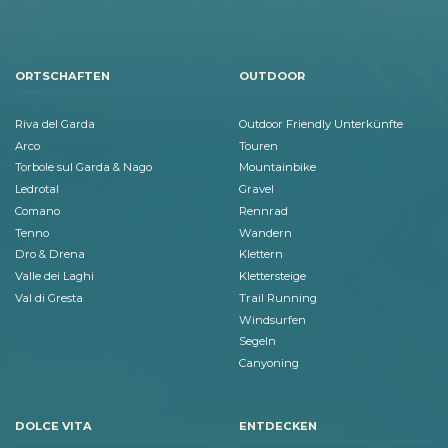
ORTSCHAFTEN
OUTDOOR
Riva del Garda
Outdoor Friendly Unterkünfte
Arco
Touren
Torbole sul Garda & Nago
Mountainbike
Ledrotal
Gravel
Comano
Rennrad
Tenno
Wandern
Dro & Drena
Klettern
Valle dei Laghi
Klettersteige
Val di Gresta
Trail Running
Windsurfen
Segeln
Canyoning
DOLCE VITA
ENTDECKEN