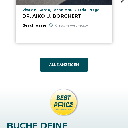
aria.poi_location_prefix
Riva del Garda, Torbole sul Garda - Nago
DR. AIKO U. BORCHERT
Geschlossen
(Öffnet am 10.08 um 09:00)
ALLE ANZEIGEN
BUCHE DEINE