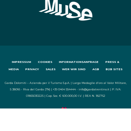
IMPRESSUM
COOKIES
INFORMATIONSANFRAGE
PRESS &
MEDIA
PRIVACY
SALES
WER WIR SIND
AGB
B2B SITES
Garda Dolomiti – Azienda per il Turismo S.p.A. | Largo Medaglie d'oro al Valor Militare,
5 38066 - Riva del Garda (TN) | +39 0464 554444 - info@gardatrentino.it | P. IVA:
01855030225 | Cap. Soc. € 600.000,00 I.V. | REA N. 182762