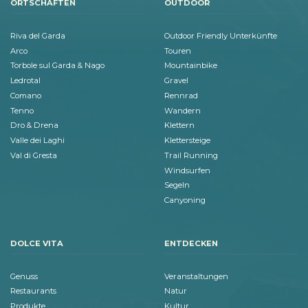
ORTSCHAFTEN
OUTDOOR
Riva del Garda
Outdoor Friendly Unterkünfte
Arco
Touren
Torbole sul Garda & Nago
Mountainbike
Ledrotal
Gravel
Comano
Rennrad
Tenno
Wandern
Dro & Drena
Klettern
Valle dei Laghi
Klettersteige
Val di Gresta
Trail Running
Windsurfen
Segeln
Canyoning
DOLCE VITA
ENTDECKEN
Genuss
Veranstaltungen
Restaurants
Natur
Produkte
Kultur