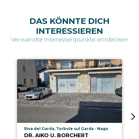
DAS KÖNNTE DICH
INTERESSIEREN
Verwandte Interessenpunkte entdecken
aria.poi_location_prefix
Riva del Garda, Torbole sul Garda - Nago
DR. AIKO U. BORCHERT