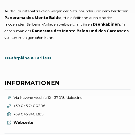
Außer Touristenattraktion wegen der Naturwunder und dem herrlichen
Panorama des Monte Baldo
, ist die Seilbahn auch eine der
modernsten Seilbahn-Anlagen weltweit, mit ihren
Drehkabinen
, in
denen man das
Panorama des Monte Baldo und des Gardasees
vollkommen genießen kann.
>>Fahrpläne & Tarife<<
INFORMATIONEN
aria.location:
Via Navene Vecchia 12 - 37018 Malcesine
aria.phone:
+39 045 7400206
aria.fax:
+39 045 7401885
aria.website:
Webseite