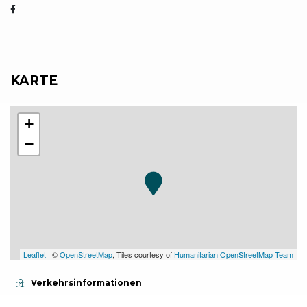
KARTE
+
−
Leaflet
| ©
OpenStreetMap
, Tiles courtesy of
Humanitarian OpenStreetMap Team
Verkehrsinformationen