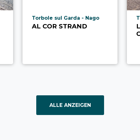
aria.poi_location_prefix
a
Torbole sul Garda - Nago
T
AL COR STRAND
L
ALLE ANZEIGEN