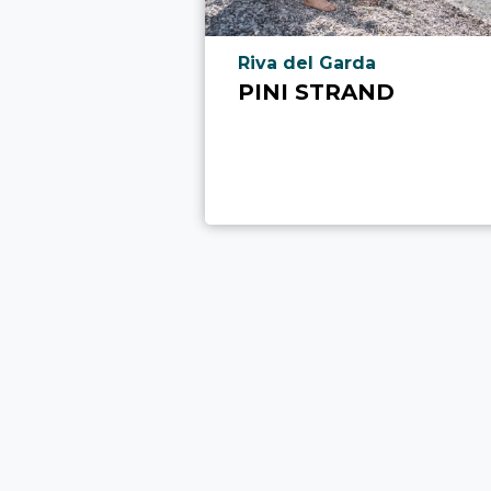
aria.poi_location_prefix
Riva del Garda
PINI STRAND