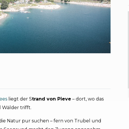
sees
liegt der S
trand von Pieve
– dort, wo das
Wälder trifft.
le, die Natur pur suchen – fern von Trubel und