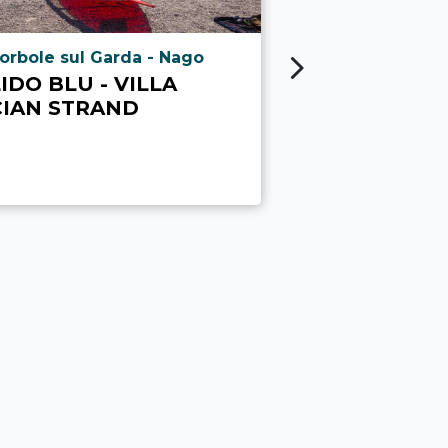
ria.poi_location_prefix
aria.poi_locati
orbole sul Garda - Nago
Lido di Arco
IDO BLU - VILLA
LIDO DI AR
CIAN STRAND
STRAND