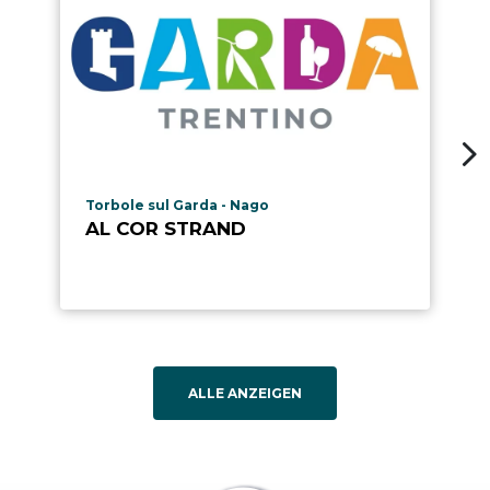
aria.poi_location_prefix
Torbole sul Garda - Nago
AL COR STRAND
ALLE ANZEIGEN