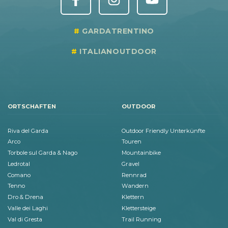
GARDATRENTINO
ITALIANOUTDOOR
ORTSCHAFTEN
OUTDOOR
Riva del Garda
Outdoor Friendly Unterkünfte
Arco
Touren
Torbole sul Garda & Nago
Mountainbike
Ledrotal
Gravel
Comano
Rennrad
Tenno
Wandern
Dro & Drena
Klettern
Valle dei Laghi
Klettersteige
Val di Gresta
Trail Running