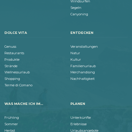
Windsurfen
Segeln
Canyoning
DOLCE VITA
ENTDECKEN
Genuss
Veranstaltungen
Restaurants
Natur
Produkte
Kultur
Strände
Familienurlaub
Wellnessurlaub
Merchandising
Shopping
Nachhaltigkeit
Terme di Comano
WAS MACHE ICH IM...
PLANEN
Frühling
Unterkünfte
Sommer
Erlebnisse
Herbst
Urlaubsangebote