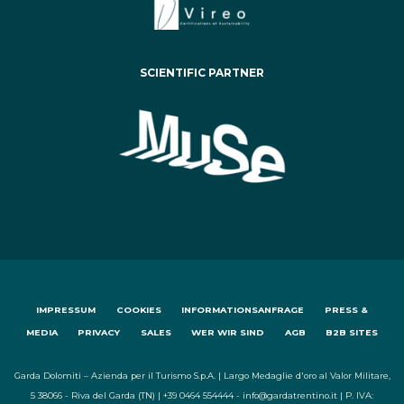
SCIENTIFIC PARTNER
IMPRESSUM
COOKIES
INFORMATIONSANFRAGE
PRESS &
MEDIA
PRIVACY
SALES
WER WIR SIND
AGB
B2B SITES
Garda Dolomiti – Azienda per il Turismo S.p.A. | Largo Medaglie d'oro al Valor Militare,
5 38066 - Riva del Garda (TN) | +39 0464 554444 - info@gardatrentino.it | P. IVA: