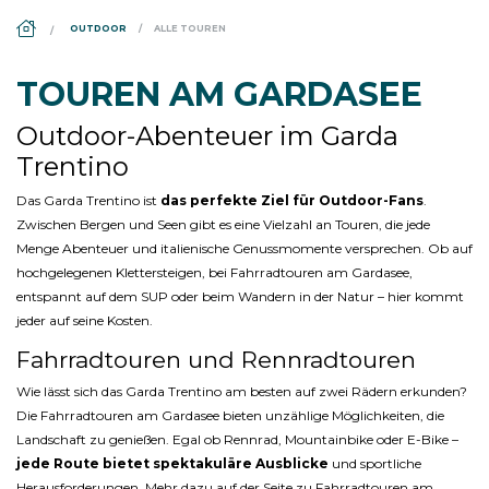
DS_BREADCRUMB.HOME
OUTDOOR
ALLE TOUREN
TOUREN AM GARDASEE
Outdoor-Abenteuer im Garda
Trentino
Das Garda Trentino ist
das perfekte Ziel für Outdoor-Fans
.
Zwischen Bergen und Seen gibt es eine Vielzahl an Touren, die jede
Menge Abenteuer und italienische Genussmomente versprechen. Ob auf
hochgelegenen Klettersteigen, bei Fahrradtouren am Gardasee,
entspannt auf dem SUP oder beim Wandern in der Natur – hier kommt
jeder auf seine Kosten.
Fahrradtouren und Rennradtouren
Wie lässt sich das Garda Trentino am besten auf zwei Rädern erkunden?
Die Fahrradtouren am Gardasee bieten unzählige Möglichkeiten, die
Landschaft zu genießen. Egal ob Rennrad, Mountainbike oder E-Bike –
jede Route bietet spektakuläre Ausblicke
und sportliche
Herausforderungen. Mehr dazu auf der Seite zu Fahrradtouren am