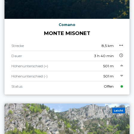
Comano
MONTE MISONET
Strecke
8,5 km
Dauer
3 h 40 min
Höhenunterschied (+)
501 m
Höhenunterschied (-)
501 m
Status
Offen
Leicht