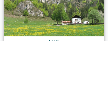
Ledro
VARIANTE CASET PUBREGN - TRAIL
Strecke
12,3 km
Dauer
2 h 00 min
Höhenunterschied (+)
230 m
Höhenunterschied (-)
1.080 m
Status
Offen