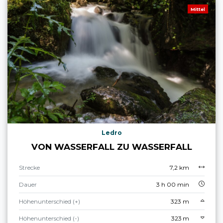
Mittel
Ledro
VON WASSERFALL ZU WASSERFALL
Strecke
7,2 km
Dauer
3 h 00 min
Höhenunterschied (+)
323 m
Höhenunterschied (-)
323 m