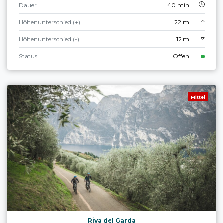
Dauer
40 min
Höhenunterschied (+)
22 m
Höhenunterschied (-)
12 m
Status
Offen
Mittel
Riva del Garda