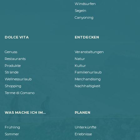
Windsurfen
Segeln
Canyoning
DOLCE VITA
ENTDECKEN
Genuss
Veranstaltungen
Restaurants
Natur
Produkte
Kultur
Strände
Familienurlaub
Wellnessurlaub
Merchandising
Shopping
Nachhaltigkeit
Terme di Comano
WAS MACHE ICH IM...
PLANEN
Frühling
Unterkünfte
Sommer
Erlebnisse