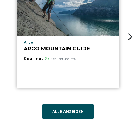
aria.poi_location_prefix
Arco
ARCO MOUNTAIN GUIDE
Geöffnet
(Schließt um 13:30)
ALLE ANZEIGEN