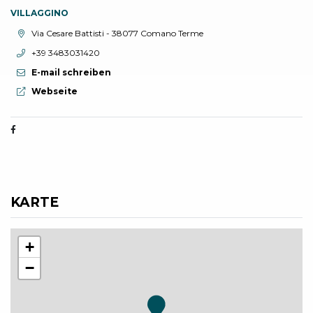
VILLAGGINO
aria.location:
Via Cesare Battisti - 38077 Comano Terme
aria.phone:
+39 3483031420
E-mail schreiben
aria.website:
Webseite
KARTE
+
−