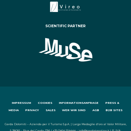
SCIENTIFIC PARTNER
IMPRESSUM
COOKIES
INFORMATIONSANFRAGE
PRESS &
MEDIA
PRIVACY
SALES
WER WIR SIND
AGB
B2B SITES
Garda Dolomiti – Azienda per il Turismo S.p.A. | Largo Medaglie d'oro al Valor Militare,
5 38066 - Riva del Garda (TN) | +39 0464 554444 - info@gardatrentino.it | P. IVA: