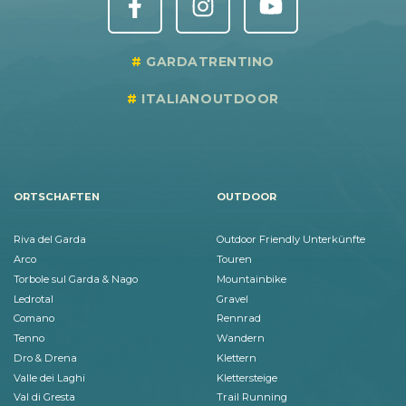
GARDATRENTINO
ITALIANOUTDOOR
ORTSCHAFTEN
OUTDOOR
Riva del Garda
Outdoor Friendly Unterkünfte
Arco
Touren
Torbole sul Garda & Nago
Mountainbike
Ledrotal
Gravel
Comano
Rennrad
Tenno
Wandern
Dro & Drena
Klettern
Valle dei Laghi
Klettersteige
Val di Gresta
Trail Running