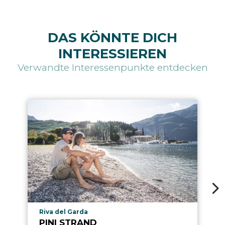
DAS KÖNNTE DICH
INTERESSIEREN
Verwandte Interessenpunkte entdecken
aria.poi_location_prefix
Riva del Garda
PINI STRAND