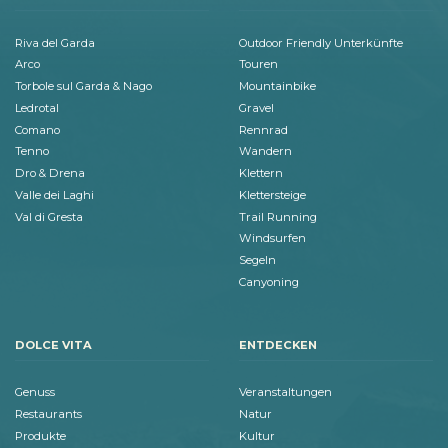
Riva del Garda
Outdoor Friendly Unterkünfte
Arco
Touren
Torbole sul Garda & Nago
Mountainbike
Ledrotal
Gravel
Comano
Rennrad
Tenno
Wandern
Dro & Drena
Klettern
Valle dei Laghi
Klettersteige
Val di Gresta
Trail Running
Windsurfen
Segeln
Canyoning
DOLCE VITA
ENTDECKEN
Genuss
Veranstaltungen
Restaurants
Natur
Produkte
Kultur