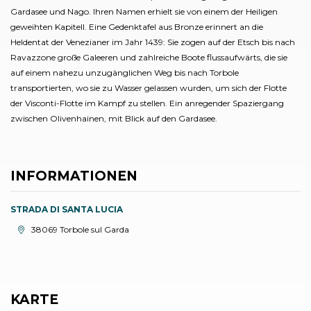
Gardasee und Nago. Ihren Namen erhielt sie von einem der Heiligen
geweihten Kapitell. Eine Gedenktafel aus Bronze erinnert an die
Heldentat der Venezianer im Jahr 1439: Sie zogen auf der Etsch bis nach
Ravazzone große Galeeren und zahlreiche Boote flussaufwärts, die sie
auf einem nahezu unzugänglichen Weg bis nach Torbole
transportierten, wo sie zu Wasser gelassen wurden, um sich der Flotte
der Visconti-Flotte im Kampf zu stellen. Ein anregender Spaziergang
zwischen Olivenhainen, mit Blick auf den Gardasee.
INFORMATIONEN
STRADA DI SANTA LUCIA
aria.location:
38069 Torbole sul Garda
KARTE