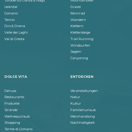
Torbole sul Garda & Nago
Mountainbike
Ledrotal
Gravel
Comano
Rennrad
Tenno
Wandern
Dro & Drena
Klettern
Valle dei Laghi
Klettersteige
Val di Gresta
Trail Running
Windsurfen
Segeln
Canyoning
DOLCE VITA
ENTDECKEN
Genuss
Veranstaltungen
Restaurants
Natur
Produkte
Kultur
Strände
Familienurlaub
Wellnessurlaub
Merchandising
Shopping
Nachhaltigkeit
Terme di Comano