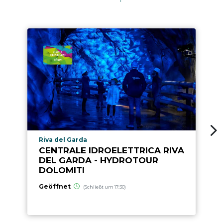
aria.poi_location_prefix
Riva del Garda
CENTRALE IDROELETTRICA RIVA
DEL GARDA - HYDROTOUR
DOLOMITI
Geöffnet
(Schließt um 17:30)