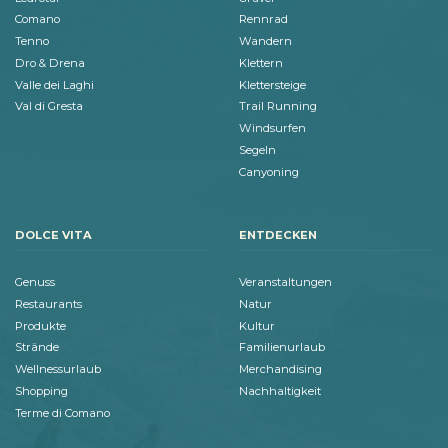
Comano
Rennrad
Tenno
Wandern
Dro & Drena
Klettern
Valle dei Laghi
Klettersteige
Val di Gresta
Trail Running
Windsurfen
Segeln
Canyoning
DOLCE VITA
ENTDECKEN
Genuss
Veranstaltungen
Restaurants
Natur
Produkte
Kultur
Strände
Familienurlaub
Wellnessurlaub
Merchandising
Shopping
Nachhaltigkeit
Terme di Comano