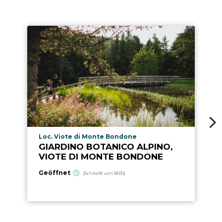
aria.poi_location_prefix
Loc. Viote di Monte Bondone
GIARDINO BOTANICO ALPINO,
VIOTE DI MONTE BONDONE
Geöffnet
(Schließt um 18:00)