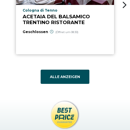
aria.poi_location_prefix
Cologna di Tenno
ACETAIA DEL BALSAMICO
TRENTINO RISTORANTE
Geschlossen
(Öffnet um 08:30)
ALLE ANZEIGEN