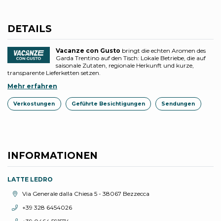
DETAILS
Vacanze con Gusto
bringt die echten Aromen des
Garda Trentino auf den Tisch: Lokale Betriebe, die auf
saisonale Zutaten, regionale Herkunft und kurze,
transparente Lieferketten setzen.
Mehr erfahren
Verkostungen
Geführte Besichtigungen
Sendungen
INFORMATIONEN
LATTE LEDRO
aria.location:
Via Generale dalla Chiesa 5 - 38067 Bezzecca
aria.phone:
+39 328 6454026
aria.phone: