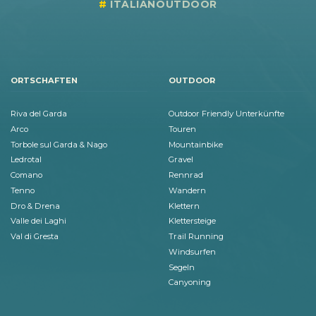
ITALIANOUTDOOR
ORTSCHAFTEN
OUTDOOR
Riva del Garda
Outdoor Friendly Unterkünfte
Arco
Touren
Torbole sul Garda & Nago
Mountainbike
Ledrotal
Gravel
Comano
Rennrad
Tenno
Wandern
Dro & Drena
Klettern
Valle dei Laghi
Klettersteige
Val di Gresta
Trail Running
Windsurfen
Segeln
Canyoning