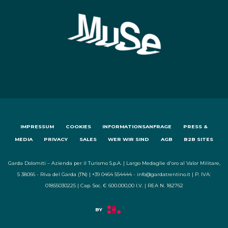
IMPRESSUM
COOKIES
INFORMATIONSANFRAGE
PRESS &
MEDIA
PRIVACY
SALES
WER WIR SIND
AGB
B2B SITES
Garda Dolomiti – Azienda per il Turismo S.p.A. | Largo Medaglie d'oro al Valor Militare,
5 38066 - Riva del Garda (TN) | +39 0464 554444 - info@gardatrentino.it | P. IVA:
01855030225 | Cap. Soc. € 600.000,00 I.V. | REA N. 182762