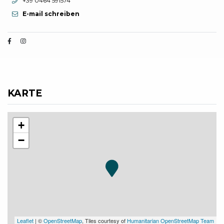
+39 0464 591574
E-mail schreiben
KARTE
+
−
Leaflet
| ©
OpenStreetMap
, Tiles courtesy of
Humanitarian OpenStreetMap Team