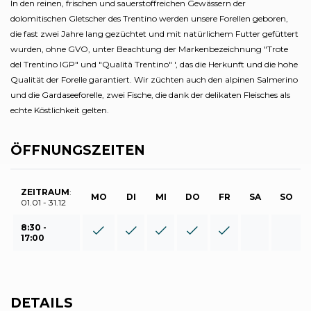
In den reinen, frischen und sauerstoffreichen Gewässern der
dolomitischen Gletscher des Trentino werden unsere Forellen geboren,
die fast zwei Jahre lang gezüchtet und mit natürlichem Futter gefüttert
wurden, ohne GVO, unter Beachtung der Markenbezeichnung "Trote
del Trentino IGP" und "Qualità Trentino" ', das die Herkunft und die hohe
Qualität der Forelle garantiert. Wir züchten auch den alpinen Salmerino
und die Gardaseeforelle, zwei Fische, die dank der delikaten Fleisches als
echte Köstlichkeit gelten.
ÖFFNUNGSZEITEN
ZEITRAUM
:
MO
DI
MI
DO
FR
SA
SO
01.01 - 31.12
8:30 -
17:00
DETAILS