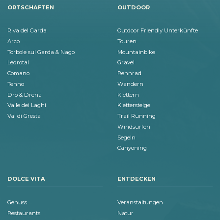
ORTSCHAFTEN
OUTDOOR
Riva del Garda
Outdoor Friendly Unterkünfte
Arco
Touren
Torbole sul Garda & Nago
Mountainbike
Ledrotal
Gravel
Comano
Rennrad
Tenno
Wandern
Dro & Drena
Klettern
Valle dei Laghi
Klettersteige
Val di Gresta
Trail Running
Windsurfen
Segeln
Canyoning
DOLCE VITA
ENTDECKEN
Genuss
Veranstaltungen
Restaurants
Natur