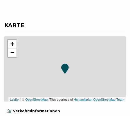
KARTE
+
−
Leaflet
| ©
OpenStreetMap
, Tiles courtesy of
Humanitarian OpenStreetMap Team
Verkehrsinformationen