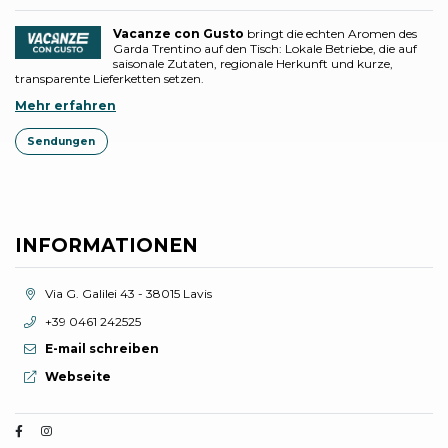
Vacanze con Gusto
bringt die echten Aromen des
Garda Trentino auf den Tisch: Lokale Betriebe, die auf
saisonale Zutaten, regionale Herkunft und kurze,
transparente Lieferketten setzen.
Mehr erfahren
Sendungen
INFORMATIONEN
aria.location:
Via G. Galilei 43 - 38015 Lavis
aria.phone:
+39 0461 242525
E-mail schreiben
aria.website:
Webseite