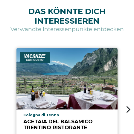
DAS KÖNNTE DICH
INTERESSIEREN
Verwandte Interessenpunkte entdecken
aria.poi_location_prefix
Cologna di Tenno
ACETAIA DEL BALSAMICO
TRENTINO RISTORANTE