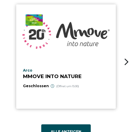
aria.poi_location_prefix
Arco
MMOVE INTO NATURE
Geschlossen
(Öffnet um 15:00)
ALLE ANZEIGEN