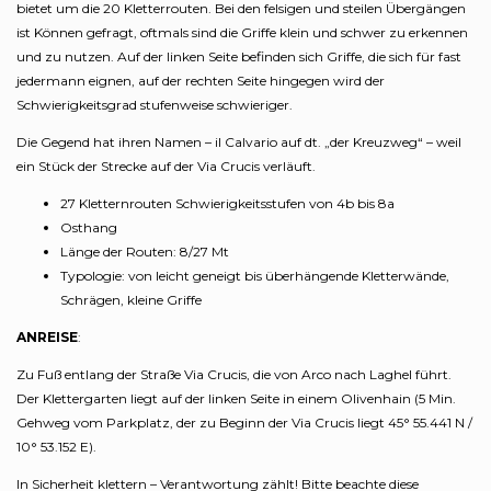
bietet um die 20 Kletterrouten. Bei den felsigen und steilen Übergängen
ist Können gefragt, oftmals sind die Griffe klein und schwer zu erkennen
und zu nutzen. Auf der linken Seite befinden sich Griffe, die sich für fast
jedermann eignen, auf der rechten Seite hingegen wird der
Schwierigkeitsgrad stufenweise schwieriger.
Die Gegend hat ihren Namen – il Calvario auf dt. „der Kreuzweg“ – weil
ein Stück der Strecke auf der Via Crucis verläuft.
27 Kletternrouten Schwierigkeitsstufen von 4b bis 8a
Osthang
Länge der Routen: 8/27 Mt
Typologie: von leicht geneigt bis überhängende Kletterwände,
Schrägen, kleine Griffe
ANREISE
:
Zu Fuß entlang der Straße Via Crucis, die von Arco nach Laghel führt.
Der Klettergarten liegt auf der linken Seite in einem Olivenhain (5 Min.
Gehweg vom Parkplatz, der zu Beginn der Via Crucis liegt 45° 55.441 N /
10° 53.152 E).
In Sicherheit klettern – Verantwortung zählt! Bitte beachte diese