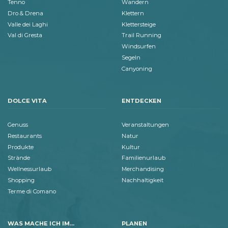
Tenno
Wandern
Dro & Drena
Klettern
Valle dei Laghi
Klettersteige
Val di Gresta
Trail Running
Windsurfen
Segeln
Canyoning
DOLCE VITA
ENTDECKEN
Genuss
Veranstaltungen
Restaurants
Natur
Produkte
Kultur
Strände
Familienurlaub
Wellnessurlaub
Merchandising
Shopping
Nachhaltigkeit
Terme di Comano
WAS MACHE ICH IM...
PLANEN