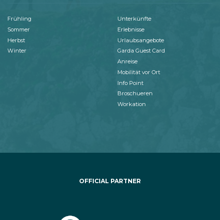
Frühling
Unterkünfte
Sommer
Erlebnisse
Herbst
Urlaubsangebote
Winter
Garda Guest Card
Anreise
Mobilität vor Ort
Info Point
Broschueren
Workation
OFFICIAL PARTNER