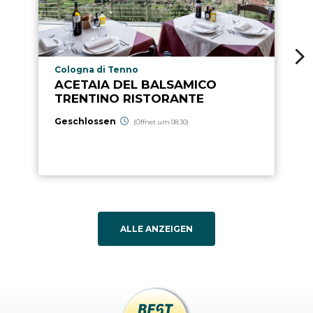
aria.poi_location_prefix
Cologna di Tenno
ACETAIA DEL BALSAMICO
TRENTINO RISTORANTE
Geschlossen
(Öffnet um 08:30)
ALLE ANZEIGEN