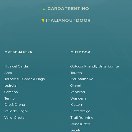
GARDATRENTINO
ITALIANOUTDOOR
ORTSCHAFTEN
OUTDOOR
Riva del Garda
Outdoor Friendly Unterkünfte
Arco
Touren
Torbole sul Garda & Nago
Mountainbike
Ledrotal
Gravel
Comano
Rennrad
Tenno
Wandern
Dro & Drena
Klettern
Valle dei Laghi
Klettersteige
Val di Gresta
Trail Running
Windsurfen
Segeln