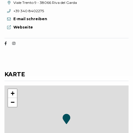
aria.location:
Viale Trento 9 - 38066 Riva del Garda
aria.phone:
+39 340 8402275
E-mail schreiben
aria.website:
Webseite
KARTE
+
−