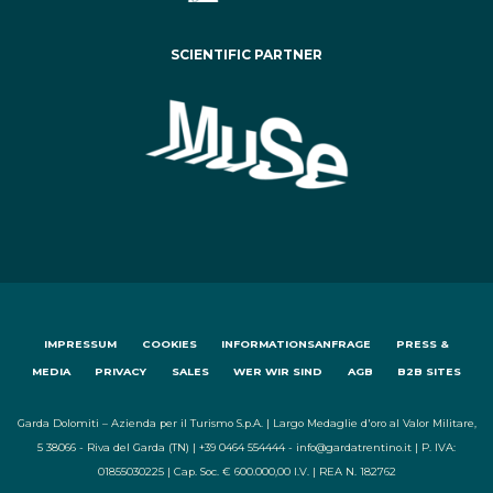
SCIENTIFIC PARTNER
IMPRESSUM
COOKIES
INFORMATIONSANFRAGE
PRESS &
MEDIA
PRIVACY
SALES
WER WIR SIND
AGB
B2B SITES
Garda Dolomiti – Azienda per il Turismo S.p.A. | Largo Medaglie d'oro al Valor Militare,
5 38066 - Riva del Garda (TN) | +39 0464 554444 - info@gardatrentino.it | P. IVA:
01855030225 | Cap. Soc. € 600.000,00 I.V. | REA N. 182762