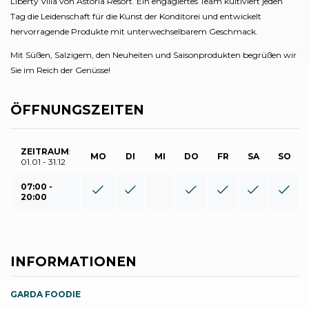
Liberty Villa von Astoria Resort. Ein engagiertes Team kultiviert jeden
Tag die Leidenschaft für die Kunst der Konditorei und entwickelt
hervorragende Produkte mit unterwechselbarem Geschmack.
Mit Süßen, Salzigem, den Neuheiten und Saisonprodukten begrüßen wir
Sie im Reich der Genüsse!
ÖFFNUNGSZEITEN
ZEITRAUM
:
MO
DI
MI
DO
FR
SA
SO
01.01 - 31.12
07:00 -
20:00
INFORMATIONEN
GARDA FOODIE