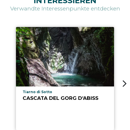
INTERESSIEREN
Verwandte Interessenpunkte entdecken
aria.poi_location_prefix
Tiarno di Sotto
CASCATA DEL GORG D’ABISS