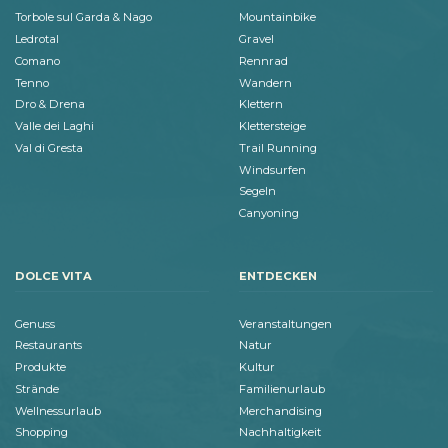
Torbole sul Garda & Nago
Mountainbike
Ledrotal
Gravel
Comano
Rennrad
Tenno
Wandern
Dro & Drena
Klettern
Valle dei Laghi
Klettersteige
Val di Gresta
Trail Running
Windsurfen
Segeln
Canyoning
DOLCE VITA
ENTDECKEN
Genuss
Veranstaltungen
Restaurants
Natur
Produkte
Kultur
Strände
Familienurlaub
Wellnessurlaub
Merchandising
Shopping
Nachhaltigkeit