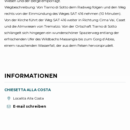
Wiesen und der Berge emporragt.
Wegbeschreibung: Von Tiarno di Sotto dem Radweg folgen und den Weg
rechts von der Einmündung des Weges SAT 416 nehmen (10 Minuten).
Von der Kirche führt der Weg SAT 416 weiter in Richtung Cima Vai, Caset
und die Almwiesen von Tremalzo. Von der Ortschaft Tiarno di Sotto
schlängelt sich hingegen ein wunderschöner Spazierweg entlang der
erfrischenden Ufer des Wildbachs Massangla bis zum Gorg d’Abiss,
einem rauschenden Wasserfall, der aus dem Felsen hervorsprudelt.
INFORMATIONEN
CHIESETTA ALLA COSTA
aria.location:
Località Alla Costa
E-mail schreiben