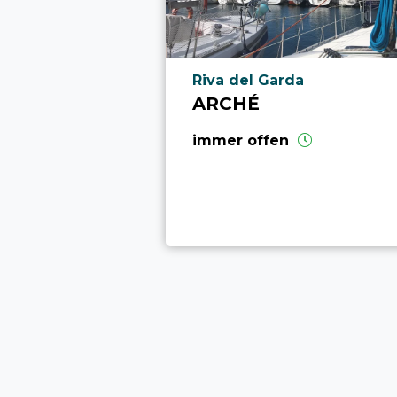
aria.poi_location_prefix
Riva del Garda
ARCHÉ
immer offen