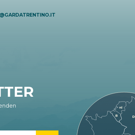
O@GARDATRENTINO.IT
TTER
fenden