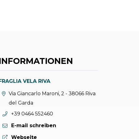
INFORMATIONEN
FRAGLIA VELA RIVA
aria.location:
Via Giancarlo Maroni, 2 - 38066 Riva
del Garda
aria.phone:
+39 0464 552460
E-mail schreiben
aria.website:
Webseite