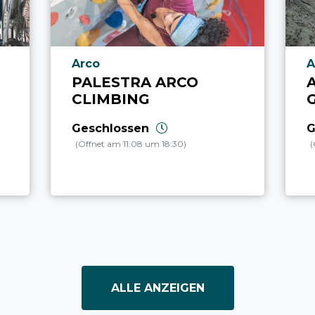
aria.poi_location_prefix
a
Arco
A
PALESTRA ARCO
CLIMBING
Geschlossen
G
(Öffnet am 11.08 um 18:30)
(
ALLE ANZEIGEN