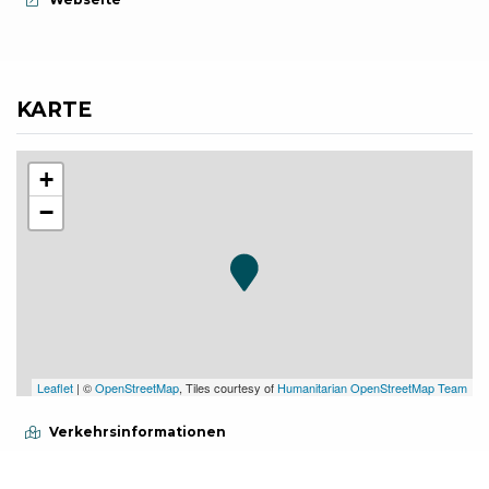
KARTE
+
−
Leaflet
| ©
OpenStreetMap
, Tiles courtesy of
Humanitarian OpenStreetMap Team
Verkehrsinformationen