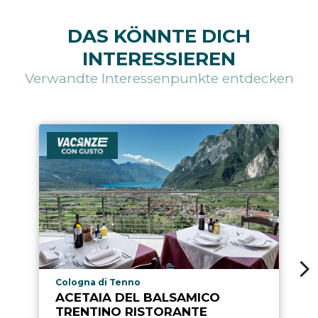
DAS KÖNNTE DICH
INTERESSIEREN
Verwandte Interessenpunkte entdecken
aria.poi_location_prefix
Cologna di Tenno
ACETAIA DEL BALSAMICO
TRENTINO RISTORANTE