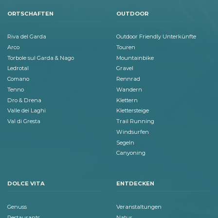
ORTSCHAFTEN
OUTDOOR
Riva del Garda
Outdoor Friendly Unterkünfte
Arco
Touren
Torbole sul Garda & Nago
Mountainbike
Ledrotal
Gravel
Comano
Rennrad
Tenno
Wandern
Dro & Drena
Klettern
Valle dei Laghi
Klettersteige
Val di Gresta
Trail Running
Windsurfen
Segeln
Canyoning
DOLCE VITA
ENTDECKEN
Genuss
Veranstaltungen
Restaurants
Natur