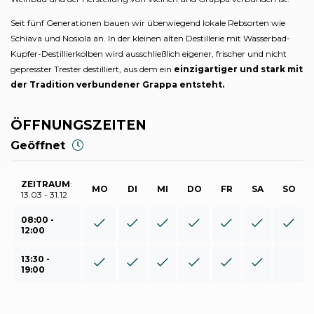
Seit fünf Generationen bauen wir überwiegend lokale Rebsorten wie
Schiava und Nosiola an. In der kleinen alten Destillerie mit Wasserbad-
Kupfer-Destillierkolben wird ausschließlich eigener, frischer und nicht
gepresster Trester destilliert, aus dem ein
einzigartiger und stark mit
der Tradition verbundener Grappa entsteht.
ÖFFNUNGSZEITEN
Geöffnet
ZEITRAUM
:
MO
DI
MI
DO
FR
SA
SO
13.03 - 31.12
08:00 -
12:00
13:30 -
19:00