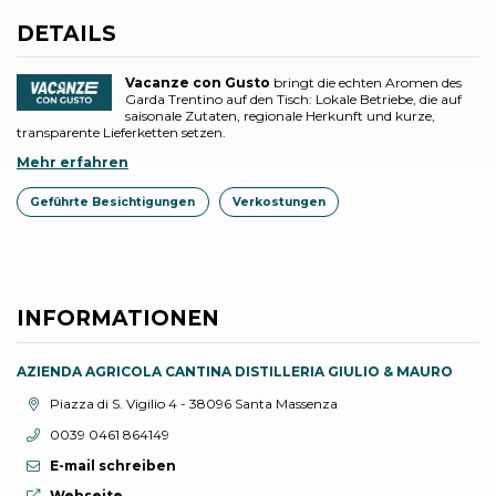
DETAILS
Vacanze con Gusto
bringt die echten Aromen des
Garda Trentino auf den Tisch: Lokale Betriebe, die auf
saisonale Zutaten, regionale Herkunft und kurze,
transparente Lieferketten setzen.
Mehr erfahren
Geführte Besichtigungen
Verkostungen
INFORMATIONEN
AZIENDA AGRICOLA CANTINA DISTILLERIA GIULIO & MAURO
aria.location:
Piazza di S. Vigilio 4 - 38096 Santa Massenza
aria.phone:
0039 0461 864149
E-mail schreiben
aria.website:
Webseite