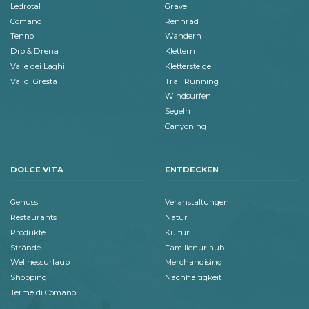
Ledrotal
Gravel
Comano
Rennrad
Tenno
Wandern
Dro & Drena
Klettern
Valle dei Laghi
Klettersteige
Val di Gresta
Trail Running
Windsurfen
Segeln
Canyoning
DOLCE VITA
ENTDECKEN
Genuss
Veranstaltungen
Restaurants
Natur
Produkte
Kultur
Strände
Familienurlaub
Wellnessurlaub
Merchandising
Shopping
Nachhaltigkeit
Terme di Comano