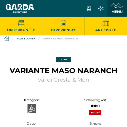
UNTERKÜNFTE
EXPERIENCES
ANGEBOTE
DS_BREADCRUMB.HOME
ALLE TOUREN
VARIANTE MASO NARANCH
TOP
VARIANTE MASO NARANCH
Val di Gresta & Mori
Kategorie
Schwierigkeit
Mittel
Dauer
Strecke