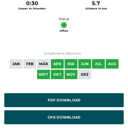
0:30
5.7
Dauer in Stunden
Distanz in km
Status
Offen
Empfohlene Zeitraum
JAN
FEB
MÄR
APR
MAI
JUN
JUL
AUG
SEPT
OKT
NOV
DEZ
PDF-DOWNLOAD
GPX-DOWNLOAD