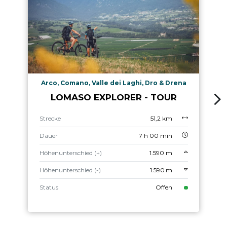
Arco, Comano, Valle dei Laghi, Dro & Drena
LOMASO EXPLORER - TOUR
Strecke
51,2 km
Dauer
7 h 00 min
Höhenunterschied (+)
1.590 m
Höhenunterschied (-)
1.590 m
Status
Offen