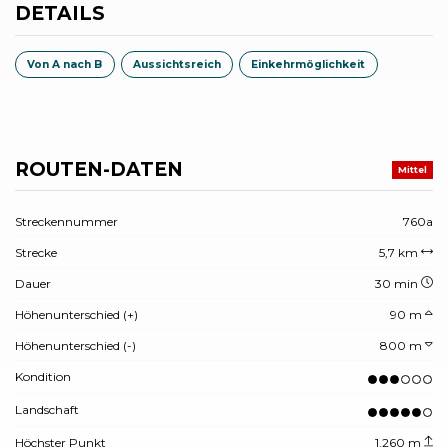
DETAILS
Von A nach B
Aussichtsreich
Einkehrmöglichkeit
ROUTEN-DATEN
Mittel
Streckennummer
760a
Strecke
5,7 km
Dauer
30 min
Höhenunterschied (+)
90 m
Höhenunterschied (-)
800 m
Kondition
Landschaft
Höchster Punkt
1.260 m