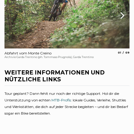
aria.slide_
aria.s
Abfahrt vom Monte Creino
01
09
Bl
Archivio Garda Trentino (ph. Tommaso Prugnola), Garda Trentino
Arc
WEITERE INFORMATIONEN UND
NÜTZLICHE LINKS
Tour geplant? Dann fehlt nur noch der richtige Support. Hol dir die
Unterstützung von echten
MTB-Profis
: lokale Guides, Verleihe, Shuttles
und Werkstätten, die dich auf jeder Strecke begleiten – und dir bei Bedarf
sogar ein Bike bereitstellen.