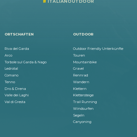
ITALIANOUTDOOR
ORTSCHAFTEN
OUTDOOR
Riva del Garda
Outdoor Friendly Unterkünfte
Arco
Touren
Torbole sul Garda & Nago
Mountainbike
Ledrotal
Gravel
Comano
Rennrad
Tenno
Wandern
Dro & Drena
Klettern
Valle dei Laghi
Klettersteige
Val di Gresta
Trail Running
Windsurfen
Segeln
Canyoning