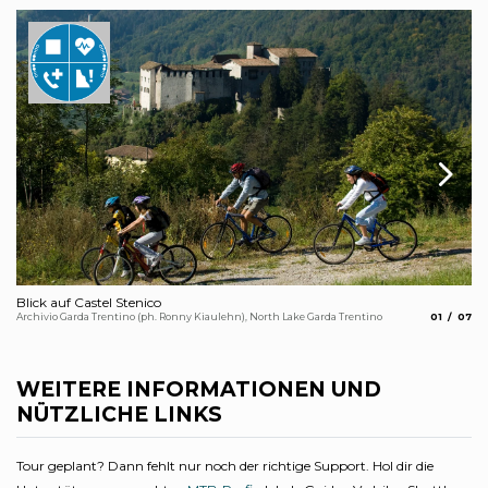
Blick auf Castel Stenico
Ca
aria.slide_
aria.
Archivio Garda Trentino (ph. Ronny Kiaulehn), North Lake Garda Trentino
01
07
Fot
WEITERE INFORMATIONEN UND
NÜTZLICHE LINKS
Tour geplant? Dann fehlt nur noch der richtige Support. Hol dir die