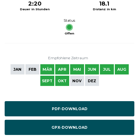
2:20
18.1
Dauer in Stunden
Distanz in km
Status
Offen
Empfohlene Zeitraum
JAN
FEB
MÄR
APR
MAI
JUN
JUL
AUG
SEPT
OKT
NOV
DEZ
PDF-DOWNLOAD
GPX-DOWNLOAD