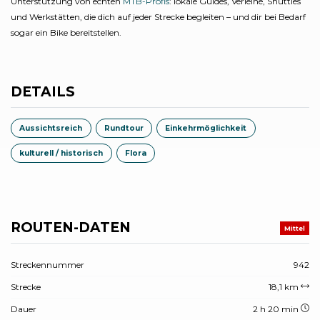
Unterstützung von echten
MTB-Profis
: lokale Guides, Verleihe, Shuttles
und Werkstätten, die dich auf jeder Strecke begleiten – und dir bei Bedarf
sogar ein Bike bereitstellen.
DETAILS
Aussichtsreich
Rundtour
Einkehrmöglichkeit
kulturell / historisch
Flora
ROUTEN-DATEN
Mittel
Streckennummer
942
Strecke
18,1 km
Dauer
2 h 20 min