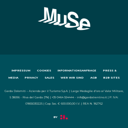
IMPRESSUM
COOKIES
INFORMATIONSANFRAGE
PRESS &
MEDIA
PRIVACY
SALES
WER WIR SIND
AGB
B2B SITES
Garda Dolomiti – Azienda per il Turismo S.p.A. | Largo Medaglie d'oro al Valor Militare,
5 38066 - Riva del Garda (TN) | +39 0464 554444 - info@gardatrentino.it | P. IVA:
01855030225 | Cap. Soc. € 600.000,00 I.V. | REA N. 182762