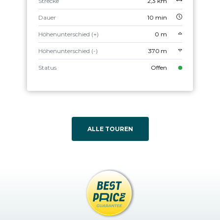
Strecke
2,3 km
Dauer
10 min
Höhenunterschied (+)
0 m
Höhenunterschied (-)
370 m
Status
Offen
ALLE TOUREN