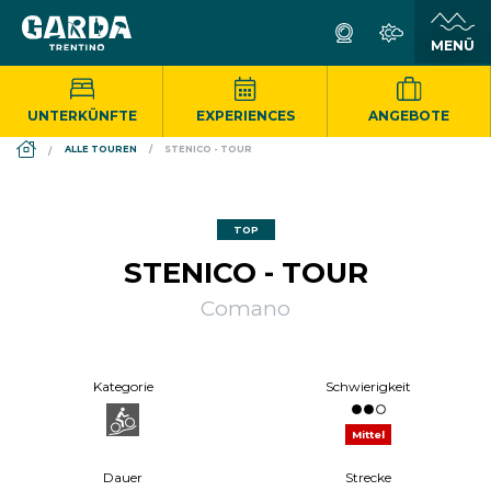
UNTERKÜNFTE
EXPERIENCES
ANGEBOTE
DS_BREADCRUMB.HOME
ALLE TOUREN
STENICO - TOUR
TOP
STENICO - TOUR
Comano
Kategorie
Schwierigkeit
Mittel
Dauer
Strecke