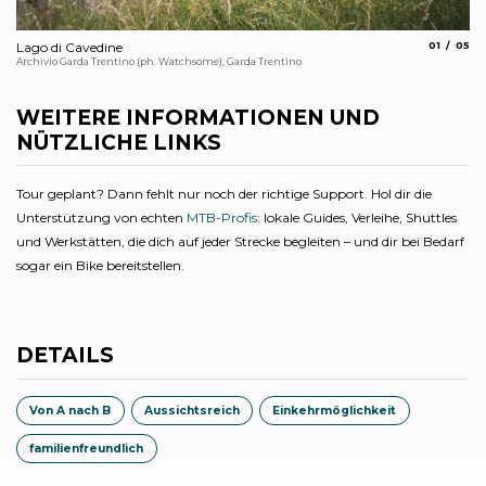
aria.slide_
aria.
Lago di Cavedine
01
05
Bl
Archivio Garda Trentino (ph. Watchsome), Garda Trentino
Arc
WEITERE INFORMATIONEN UND
NÜTZLICHE LINKS
Tour geplant? Dann fehlt nur noch der richtige Support. Hol dir die
Unterstützung von echten
MTB-Profis
: lokale Guides, Verleihe, Shuttles
und Werkstätten, die dich auf jeder Strecke begleiten – und dir bei Bedarf
sogar ein Bike bereitstellen.
DETAILS
Von A nach B
Aussichtsreich
Einkehrmöglichkeit
familienfreundlich