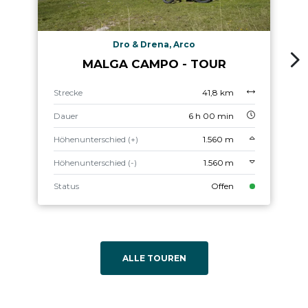
Dro & Drena, Arco
MALGA CAMPO - TOUR
Strecke
41,8 km
Dauer
6 h 00 min
Höhenunterschied (+)
1.560 m
Höhenunterschied (-)
1.560 m
Status
Offen
ALLE TOUREN