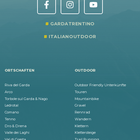
GARDATRENTINO
ITALIANOUTDOOR
ORTSCHAFTEN
OUTDOOR
Riva del Garda
Outdoor Friendly Unterkünfte
Arco
Touren
Torbole sul Garda & Nago
Mountainbike
Ledrotal
Gravel
Comano
Rennrad
Tenno
Wandern
Dro & Drena
Klettern
Valle dei Laghi
Klettersteige
Val di Gresta
Trail Running