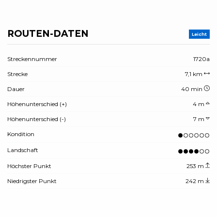
ROUTEN-DATEN
Leicht
Streckennummer
1720a
Strecke
7,1 km
Dauer
40 min
Höhenunterschied (+)
4 m
Höhenunterschied (-)
7 m
Kondition
Landschaft
Höchster Punkt
253 m
Niedrigster Punkt
242 m