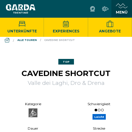
UNTERKÜNFTE
EXPERIENCES
ANGEBOTE
DS_BREADCRUMB.HOME
ALLE TOUREN
CAVEDINE SHORTCUT
TOP
CAVEDINE SHORTCUT
Valle dei Laghi, Dro & Drena
Kategorie
Schwierigkeit
Leicht
Dauer
Strecke