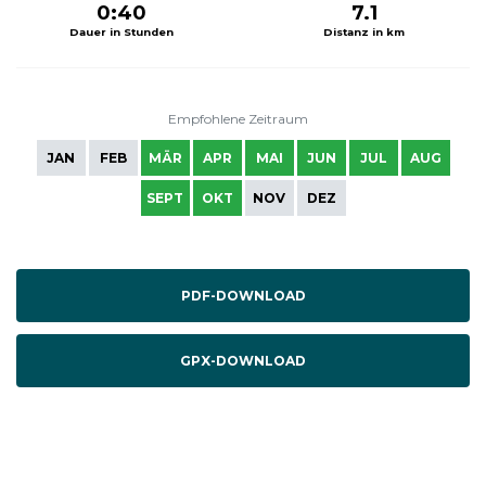
0:40
7.1
Dauer in Stunden
Distanz in km
Empfohlene Zeitraum
JAN
FEB
MÄR
APR
MAI
JUN
JUL
AUG
SEPT
OKT
NOV
DEZ
PDF-DOWNLOAD
GPX-DOWNLOAD