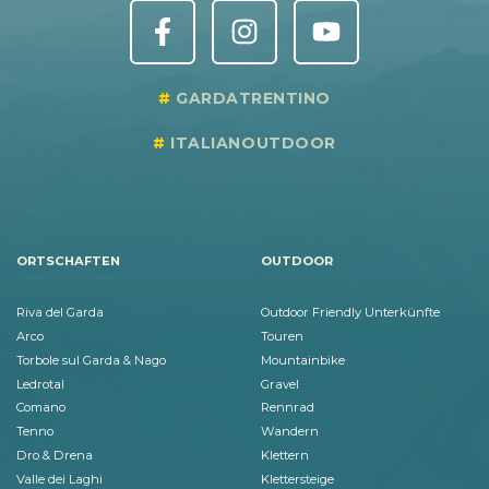
GARDATRENTINO
ITALIANOUTDOOR
ORTSCHAFTEN
OUTDOOR
Riva del Garda
Outdoor Friendly Unterkünfte
Arco
Touren
Torbole sul Garda & Nago
Mountainbike
Ledrotal
Gravel
Comano
Rennrad
Tenno
Wandern
Dro & Drena
Klettern
Valle dei Laghi
Klettersteige