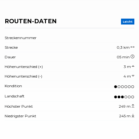
ROUTEN-DATEN
Leicht
Streckennummer
Strecke
0,3 km
Dauer
05 min
Höhenunterschied (+)
3 m
Höhenunterschied (-)
4 m
Kondition
Landschaft
Höchster Punkt
249 m
Niedrigster Punkt
245 m