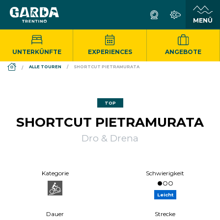
UNTERKÜNFTE
EXPERIENCES
ANGEBOTE
DS_BREADCRUMB.HOME
ALLE TOUREN
SHORTCUT PIETRAMURATA
TOP
SHORTCUT PIETRAMURATA
Dro & Drena
Kategorie
Schwierigkeit
Leicht
Dauer
Strecke