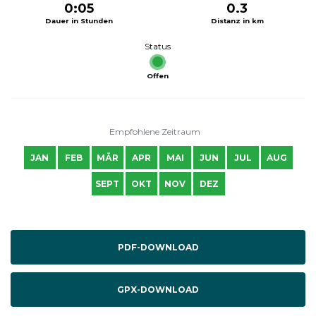
0:05
0.3
Dauer in Stunden
Distanz in km
Status
Offen
Empfohlene Zeitraum
JAN
FEB
MÄR
APR
MAI
JUN
JUL
AUG
SEPT
OKT
NOV
DEZ
PDF-DOWNLOAD
GPX-DOWNLOAD