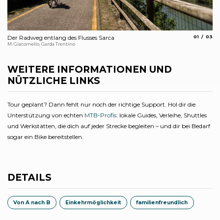
aria.slide_
aria.s
Der Radweg entlang des Flusses Sarca
01
03
De
M. Giacomello, Garda Trentino
R. 
WEITERE INFORMATIONEN UND
NÜTZLICHE LINKS
Tour geplant? Dann fehlt nur noch der richtige Support. Hol dir die
Unterstützung von echten
MTB-Profis
: lokale Guides, Verleihe, Shuttles
und Werkstätten, die dich auf jeder Strecke begleiten – und dir bei Bedarf
sogar ein Bike bereitstellen.
DETAILS
Von A nach B
Einkehrmöglichkeit
familienfreundlich