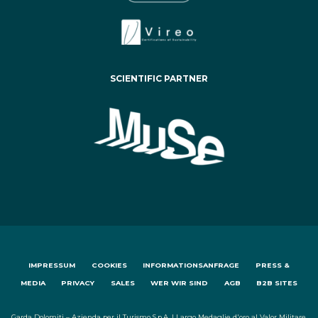
SCIENTIFIC PARTNER
IMPRESSUM
COOKIES
INFORMATIONSANFRAGE
PRESS &
MEDIA
PRIVACY
SALES
WER WIR SIND
AGB
B2B SITES
Garda Dolomiti – Azienda per il Turismo S.p.A. | Largo Medaglie d'oro al Valor Militare,