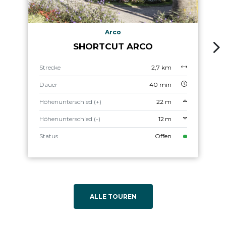
Arco
SHORTCUT ARCO
Strecke
2,7 km
Dauer
40 min
Höhenunterschied (+)
22 m
Höhenunterschied (-)
12 m
Status
Offen
ALLE TOUREN