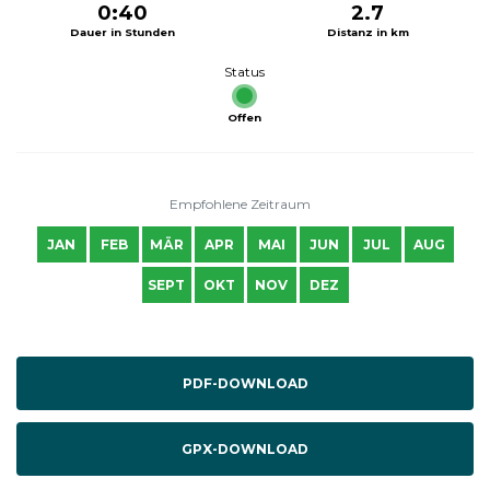
0:40
2.7
Dauer in Stunden
Distanz in km
Status
Offen
Empfohlene Zeitraum
JAN
FEB
MÄR
APR
MAI
JUN
JUL
AUG
SEPT
OKT
NOV
DEZ
PDF-DOWNLOAD
GPX-DOWNLOAD