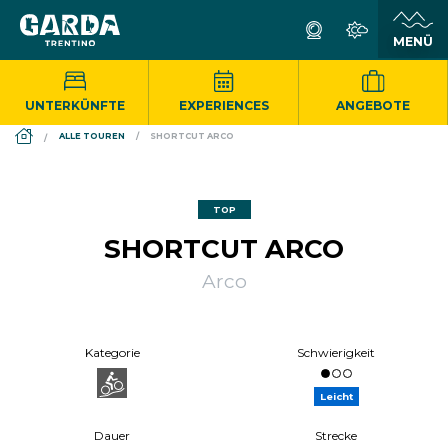
UNTERKÜNFTE
EXPERIENCES
ANGEBOTE
DS_BREADCRUMB.HOME
ALLE TOUREN
SHORTCUT ARCO
TOP
SHORTCUT ARCO
Arco
Kategorie
Schwierigkeit
Leicht
Dauer
Strecke