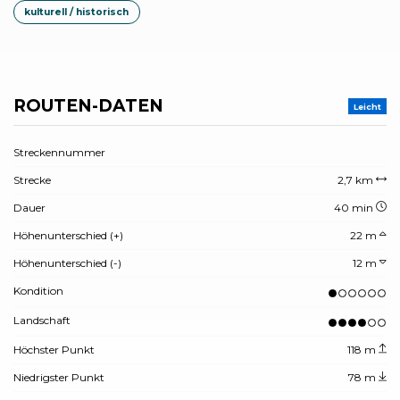
kulturell / historisch
ROUTEN-DATEN
Leicht
Streckennummer
Strecke
2,7 km
Dauer
40 min
Höhenunterschied (+)
22 m
Höhenunterschied (-)
12 m
Kondition
Landschaft
Höchster Punkt
118 m
Niedrigster Punkt
78 m