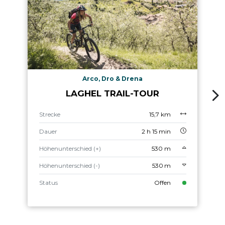
Arco, Dro & Drena
LAGHEL TRAIL-TOUR
Strecke
15,7 km
Dauer
2 h 15 min
Höhenunterschied (+)
530 m
Höhenunterschied (-)
530 m
Status
Offen