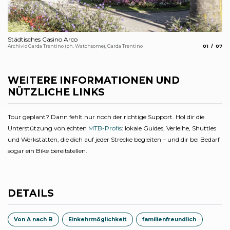
Städtisches Casino Arco
Po
aria.slide_
aria.
Archivio Garda Trentino (ph. Watchsome), Garda Trentino
01
07
Arc
WEITERE INFORMATIONEN UND
NÜTZLICHE LINKS
Tour geplant? Dann fehlt nur noch der richtige Support. Hol dir die
Unterstützung von echten
MTB-Profis
: lokale Guides, Verleihe, Shuttles
und Werkstätten, die dich auf jeder Strecke begleiten – und dir bei Bedarf
sogar ein Bike bereitstellen.
DETAILS
Von A nach B
Einkehrmöglichkeit
familienfreundlich