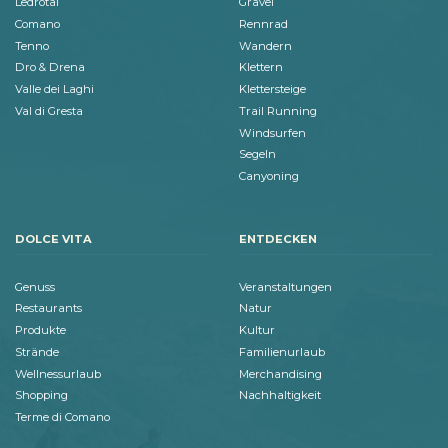
Ledrotal
Gravel
Comano
Rennrad
Tenno
Wandern
Dro & Drena
Klettern
Valle dei Laghi
Klettersteige
Val di Gresta
Trail Running
Windsurfen
Segeln
Canyoning
DOLCE VITA
ENTDECKEN
Genuss
Veranstaltungen
Restaurants
Natur
Produkte
Kultur
Strände
Familienurlaub
Wellnessurlaub
Merchandising
Shopping
Nachhaltigkeit
Terme di Comano