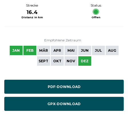
Strecke
Status
16.4
Distanz in km
Offen
Empfohlene Zeitraum
JAN
FEB
MÄR
APR
MAI
JUN
JUL
AUG
SEPT
OKT
NOV
DEZ
PDF-DOWNLOAD
GPX-DOWNLOAD