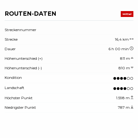
ROUTEN-DATEN
Mittel
Streckennummer
Strecke
16,4 km
Dauer
6 h 00 min
Höhenunterschied (+)
811 m
Höhenunterschied (-)
810 m
Kondition
Landschaft
Höchster Punkt
1.598 m
Niedrigster Punkt
787 m