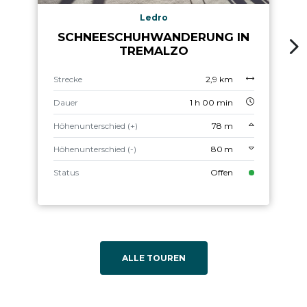
Ledro
SCHNEESCHUHWANDERUNG IN
TREMALZO
Strecke
2,9 km
Dauer
1 h 00 min
Höhenunterschied (+)
78 m
Höhenunterschied (-)
80 m
Status
Offen
ALLE TOUREN