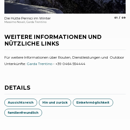
aria.slide_
aria.s
Die Hütte Pernici im Winter
01
09
SA
Massimo Novali, Garda Trentino
Ste
WEITERE INFORMATIONEN UND
NÜTZLICHE LINKS
Für weitere Informationen über Routen, Dienstleistungen und Outdoor
Unterkünfte:
Garda Trentino
- +39 0464 554444
DETAILS
Aussichtsreich
Hin und zurück
Einkehrmöglichkeit
familienfreundlich