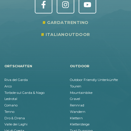
GARDATRENTINO
ITALIANOUTDOOR
ORTSCHAFTEN
OUTDOOR
Riva del Garda
Outdoor Friendly Unterkünfte
Arco
Touren
Torbole sul Garda & Nago
Mountainbike
Ledrotal
Gravel
Comano
Rennrad
Tenno
Wandern
Dro & Drena
Klettern
Valle dei Laghi
Klettersteige
Val di Gresta
Trail Running