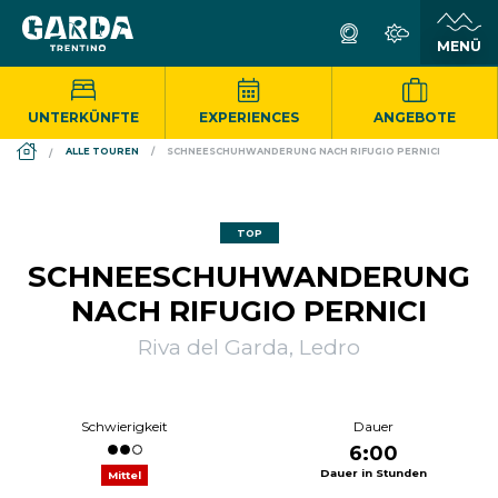
UNTERKÜNFTE
EXPERIENCES
ANGEBOTE
DS_BREADCRUMB.HOME
ALLE TOUREN
SCHNEESCHUHWANDERUNG NACH RIFUGIO PERNICI
TOP
SCHNEESCHUHWANDERUNG
NACH RIFUGIO PERNICI
Riva del Garda, Ledro
Schwierigkeit
Dauer
6:00
Dauer in Stunden
Mittel