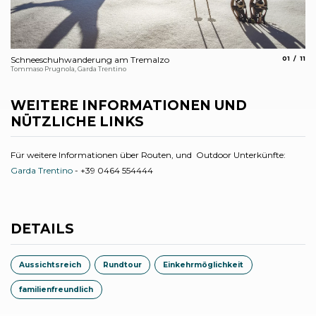
aria.slide
aria
Schneeschuhwanderung am Tremalzo
01
11
Tr
Tommaso Prugnola, Garda Trentino
Ste
WEITERE INFORMATIONEN UND
NÜTZLICHE LINKS
Für weitere Informationen über Routen, und Outdoor Unterkünfte:
Garda Trentino
- +39 0464 554444
DETAILS
Aussichtsreich
Rundtour
Einkehrmöglichkeit
familienfreundlich