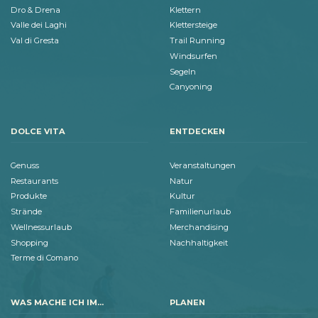
Dro & Drena
Klettern
Valle dei Laghi
Klettersteige
Val di Gresta
Trail Running
Windsurfen
Segeln
Canyoning
DOLCE VITA
ENTDECKEN
Genuss
Veranstaltungen
Restaurants
Natur
Produkte
Kultur
Strände
Familienurlaub
Wellnessurlaub
Merchandising
Shopping
Nachhaltigkeit
Terme di Comano
WAS MACHE ICH IM...
PLANEN