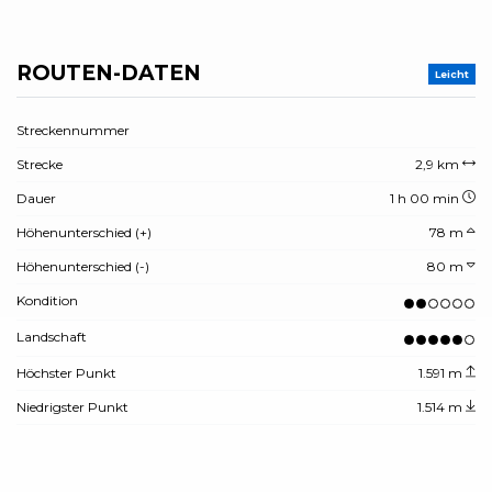
ROUTEN-DATEN
Leicht
Streckennummer
Strecke
2,9 km
Dauer
1 h 00 min
Höhenunterschied (+)
78 m
Höhenunterschied (-)
80 m
Kondition
Landschaft
Höchster Punkt
1.591 m
Niedrigster Punkt
1.514 m