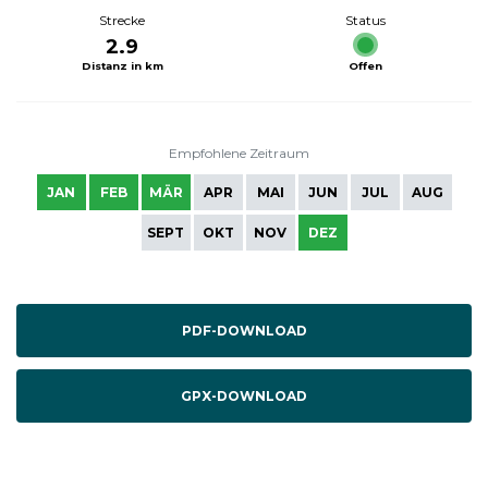
Strecke
Status
2.9
Distanz in km
Offen
Empfohlene Zeitraum
JAN
FEB
MÄR
APR
MAI
JUN
JUL
AUG
SEPT
OKT
NOV
DEZ
PDF-DOWNLOAD
GPX-DOWNLOAD