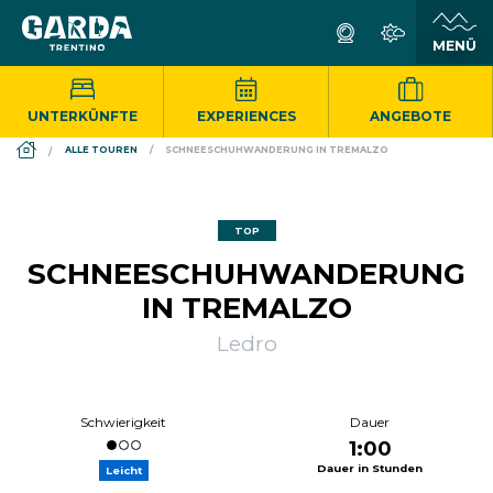
UNTERKÜNFTE
EXPERIENCES
ANGEBOTE
DS_BREADCRUMB.HOME
ALLE TOUREN
SCHNEESCHUHWANDERUNG IN TREMALZO
TOP
SCHNEESCHUHWANDERUNG
IN TREMALZO
Ledro
Schwierigkeit
Dauer
1:00
Dauer in Stunden
Leicht