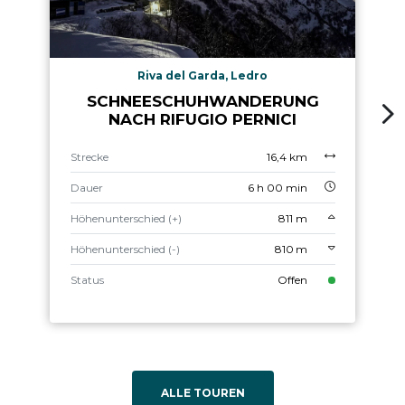
Riva del Garda, Ledro
SCHNEESCHUHWANDERUNG
NACH RIFUGIO PERNICI
Strecke
16,4 km
Dauer
6 h 00 min
Höhenunterschied (+)
811 m
Höhenunterschied (-)
810 m
Status
Offen
ALLE TOUREN