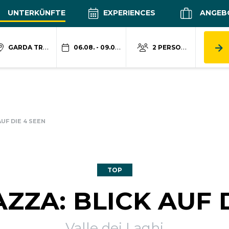
UNTERKÜNFTE
EXPERIENCES
ANGEB
GARDA TRENTINO
06.08. - 09.08.
2 PERSONEN
UF DIE 4 SEEN
TOP
ZZA: BLICK AUF D
Valle dei Laghi