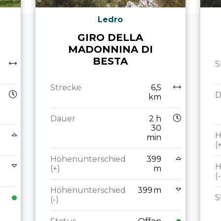
Ledro
GIRO DELLA
MADONNINA DI
BESTA
S
Strecke
6,5
D
km
Dauer
2 h
30
H
min
(
Höhenunterschied
399
H
(+)
m
(-
Höhenunterschied
399 m
S
(-)