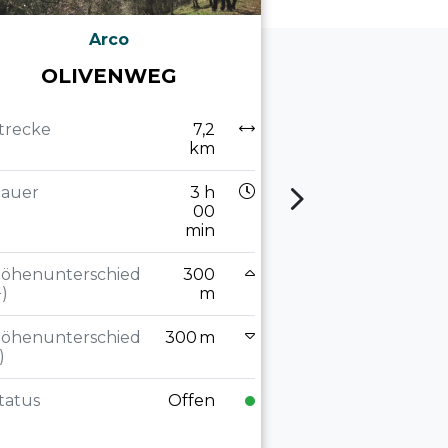
Arco
Led
OLIVENWEG
DEFENSI
trecke
7,2
Strecke
km
Dauer
auer
3 h
00
min
Höhenuntersch
(+)
öhenunterschied
300
+)
m
Höhenuntersch
(-)
öhenunterschied
300 m
)
Status
tatus
Offen