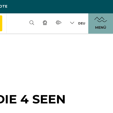
OTE
DEU
MENÜ
IE 4 SEEN