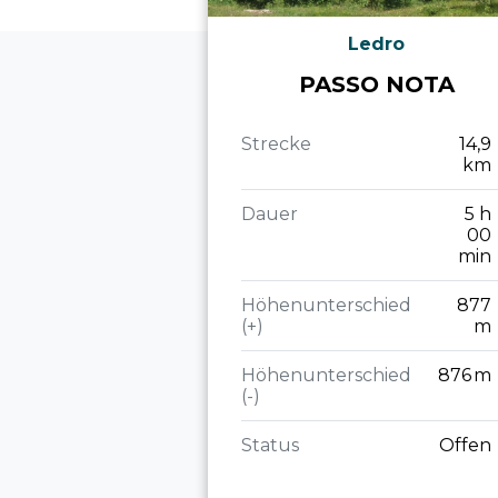
Ledro
PASSO NOTA
Strecke
14,9
km
Dauer
5 h
00
min
Höhenunterschied
877
(+)
m
Höhenunterschied
876 m
(-)
Status
Offen