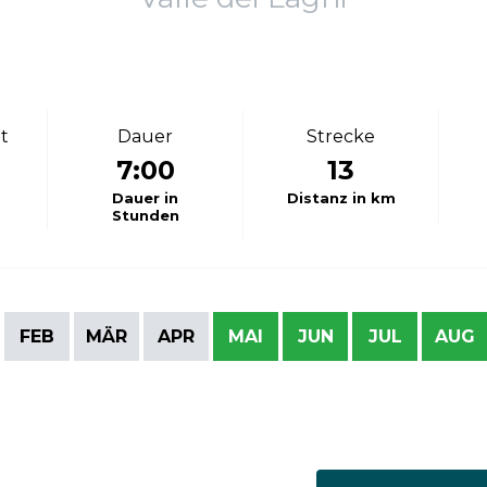
t
Dauer
Strecke
7:00
13
Dauer in
Distanz in km
Stunden
FEB
MÄR
APR
MAI
JUN
JUL
AUG