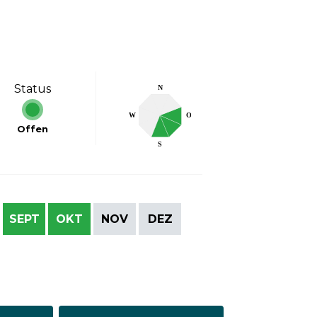
Status
N
W
O
Offen
S
SEPT
OKT
NOV
DEZ