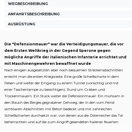
WEGBESCHREIBUNG
ANFAHRTSBESCHREIBUNG
AUSRÜSTUNG
Die "Defensionmauer" war die Verteidigungsmauer, die vor
dem Ersten Weltkrieg in der Gegend Sperone gegen
mögliche Angriffe der italienischen Infanterie errichtet und
mit Maschinengewehren bewaffnet wurde
Nach einigen ausgesetzten aber noch bequemen Streckenabschnitten
erreicht man die ersten Kriegsreste: Eine große Schießscharte in dem
Felsen und weiter der Eingang zu einem Tunnel (vorsichtig und mit
einer Taschenlampe zu besichtigen); Rund um Gräben und
Trockenmauern. Ein Stück weiter die Defensionmauer: Ein mühsam in
den Bauch des Berges gegrabener Gehweg, der in den vom Feind
sichtbaren Abschnitten mit Beton bedeckt und mit zahlreichen
Schießscharten durchsetzt war, von denen aus die Österreicher das Tal
beherrschten und auf die zum Angriff gesendeten Italiener feuerten.