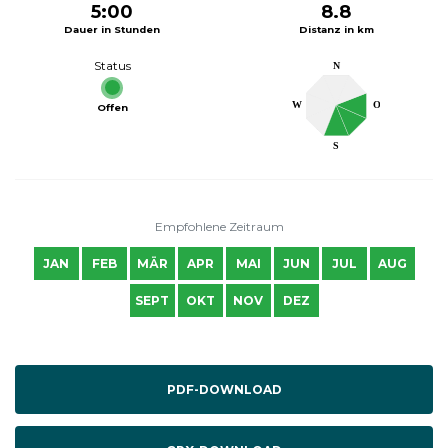
5:00
8.8
Dauer in Stunden
Distanz in km
Status
N
W
O
Offen
S
Empfohlene Zeitraum
JAN
FEB
MÄR
APR
MAI
JUN
JUL
AUG
SEPT
OKT
NOV
DEZ
PDF-DOWNLOAD