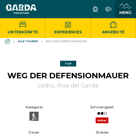
UNTERKÜNFTE
EXPERIENCES
ANGEBOTE
DS_BREADCRUMB.HOME
ALLE TOUREN
WEG DER DEFENSIONMAUER
TOP
WEG DER DEFENSIONMAUER
Ledro, Riva del Garda
Kategorie
Schwierigkeit
Mittel
Dauer
Strecke