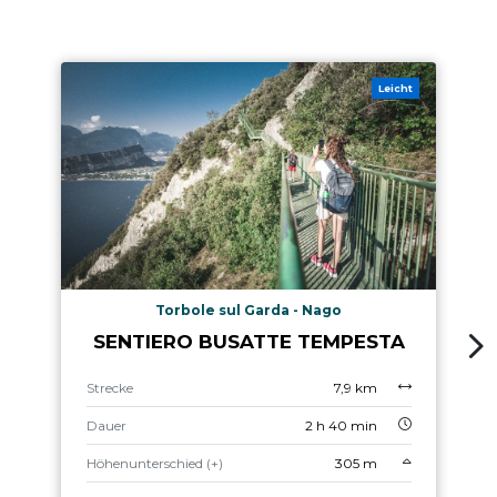
Leicht
Torbole sul Garda - Nago
SENTIERO BUSATTE TEMPESTA
Strecke
7,9 km
Dauer
2 h 40 min
Höhenunterschied (+)
305 m