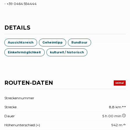
- +39 0464 554444
DETAILS
Aussichtsreich
Geheimtipp
Rundtour
Einkehrmöglichkeit
kulturell / historisch
ROUTEN-DATEN
Mittel
Streckennummer
Strecke
8,8 km
Dauer
5 h 00 min
Höhenunterschied (+)
942 m