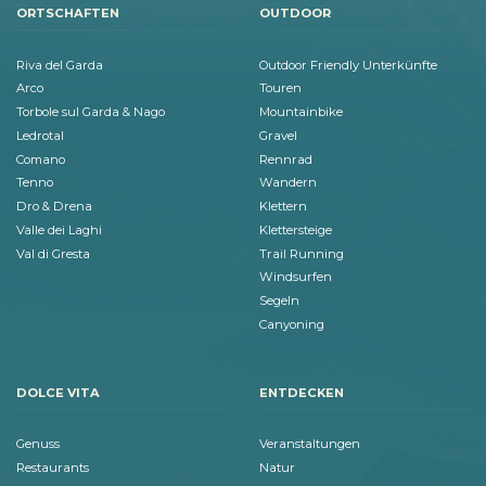
ORTSCHAFTEN
OUTDOOR
Riva del Garda
Outdoor Friendly Unterkünfte
Arco
Touren
Torbole sul Garda & Nago
Mountainbike
Ledrotal
Gravel
Comano
Rennrad
Tenno
Wandern
Dro & Drena
Klettern
Valle dei Laghi
Klettersteige
Val di Gresta
Trail Running
Windsurfen
Segeln
Canyoning
DOLCE VITA
ENTDECKEN
Genuss
Veranstaltungen
Restaurants
Natur