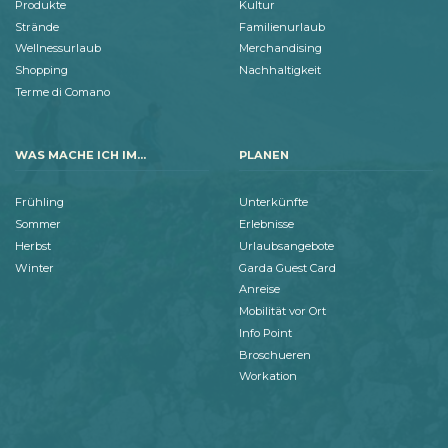
Produkte
Kultur
Strände
Familienurlaub
Wellnessurlaub
Merchandising
Shopping
Nachhaltigkeit
Terme di Comano
WAS MACHE ICH IM...
PLANEN
Frühling
Unterkünfte
Sommer
Erlebnisse
Herbst
Urlaubsangebote
Winter
Garda Guest Card
Anreise
Mobilität vor Ort
Info Point
Broschueren
Workation