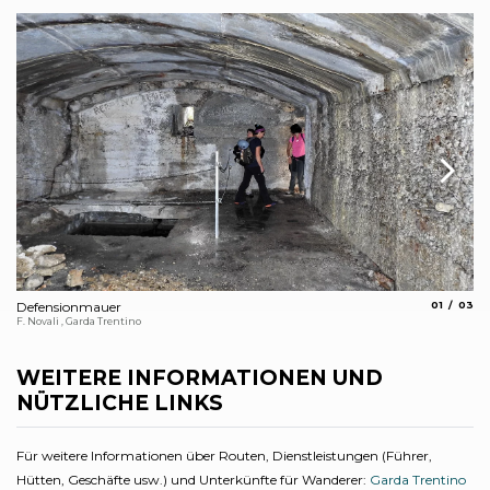
aria.slide_
aria.s
Defensionmauer
01
03
Be
F. Novali , Garda Trentino
Arc
WEITERE INFORMATIONEN UND
NÜTZLICHE LINKS
Für weitere Informationen über Routen, Dienstleistungen (Führer,
Hütten, Geschäfte usw.) und Unterkünfte für Wanderer:
Garda Trentino