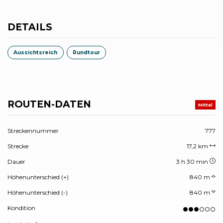
DETAILS
Aussichtsreich
Rundtour
ROUTEN-DATEN
Mittel
Streckennummer
777
Strecke
17,2 km
Dauer
3 h 30 min
Höhenunterschied (+)
840 m
Höhenunterschied (-)
840 m
Kondition