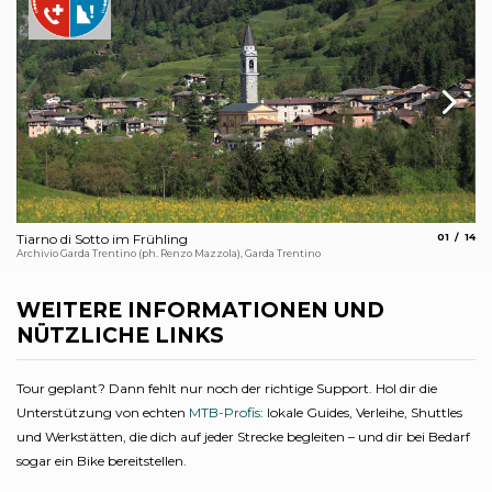
aria.slide
aria.
Tiarno di Sotto im Frühling
01
14
Ch
Archivio Garda Trentino (ph. Renzo Mazzola), Garda Trentino
Arc
WEITERE INFORMATIONEN UND
NÜTZLICHE LINKS
Tour geplant? Dann fehlt nur noch der richtige Support. Hol dir die
Unterstützung von echten
MTB-Profis
: lokale Guides, Verleihe, Shuttles
und Werkstätten, die dich auf jeder Strecke begleiten – und dir bei Bedarf
sogar ein Bike bereitstellen.