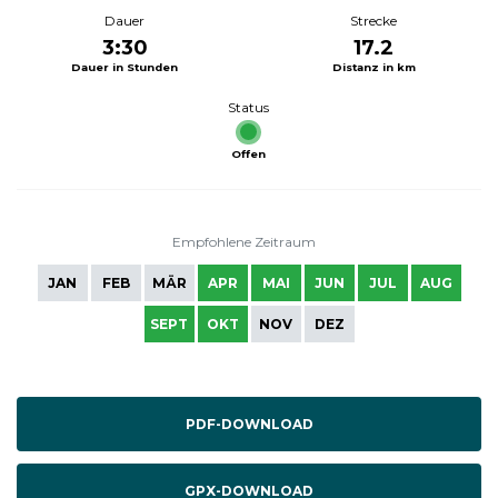
Dauer
Strecke
3:30
17.2
Dauer in Stunden
Distanz in km
Status
Offen
Empfohlene Zeitraum
JAN
FEB
MÄR
APR
MAI
JUN
JUL
AUG
SEPT
OKT
NOV
DEZ
PDF-DOWNLOAD
GPX-DOWNLOAD