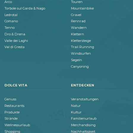
Arco
Touren
Torbole sul Garda & Nago
Mountainbike
Ledrotal
Gravel
Comano
Rennrad
Tenno
Wandern
Dro & Drena
Klettern
Valle dei Laghi
Klettersteige
Val di Gresta
Trail Running
Windsurfen
Segeln
Canyoning
DOLCE VITA
ENTDECKEN
Genuss
Veranstaltungen
Restaurants
Natur
Produkte
Kultur
Strände
Familienurlaub
Wellnessurlaub
Merchandising
Shopping
Nachhaltigkeit