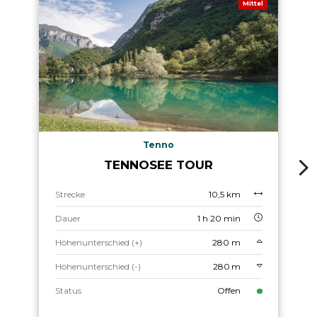
Mittel
Tenno
TENNOSEE TOUR
Strecke
10,5 km
Dauer
1 h 20 min
Höhenunterschied (+)
280 m
Höhenunterschied (-)
280 m
Status
Offen